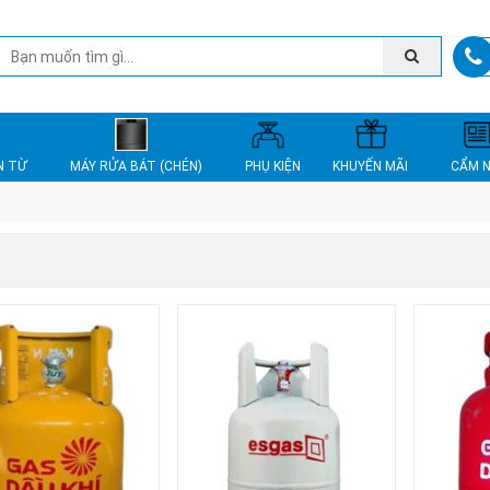
N TỪ
MÁY RỬA BÁT (CHÉN)
PHỤ KIỆN
KHUYẾN MÃI
CẨM 