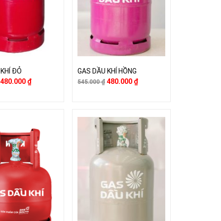
 KHÍ ĐỎ
GAS DẦU KHÍ HỒNG
480.000
₫
480.000
₫
545.000
₫