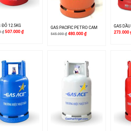
 ĐỎ 12.5KG
GAS DẦU 
GAS PACIFIC PETRO CAM
507.000
₫
273.000
0
₫
480.000
₫
545.000
₫