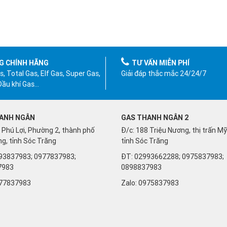
G CHÍNH HÃNG
TƯ VẤN MIỄN PHÍ
, Total Gas, Elf Gas, Super Gas,
Giải đáp thắc mắc 24/24/7
 Dầu khí Gas…
ANH NGÂN
GAS THANH NGÂN 2
 Phú Lợi, Phường 2, thành phố
Đ/c: 188 Triệu Nương, thị trấn M
g, tỉnh Sóc Trăng
tỉnh Sóc Trăng
93837983; 0977837983;
ĐT: 02993662288; 0975837983;
7983
0898837983
77837983
Zalo:
0975837983