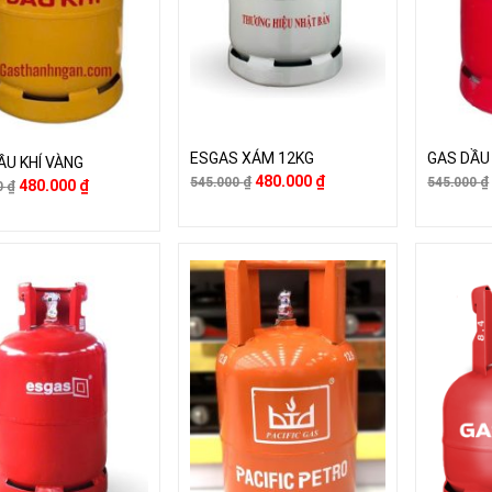
ESGAS XÁM 12KG
GAS DẦU
ẦU KHÍ VÀNG
480.000
₫
545.000
₫
545.000
₫
480.000
₫
0
₫