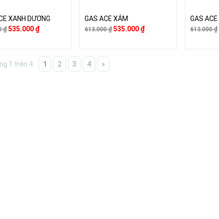
CE XANH DƯƠNG
GAS ACE XÁM
GAS ACE
535.000
₫
535.000
₫
0
₫
613.000
₫
613.000
₫
ng 1 trên 4
1
2
3
4
»