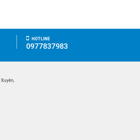
HOTLINE
0977837983
ỹ Xuyên,