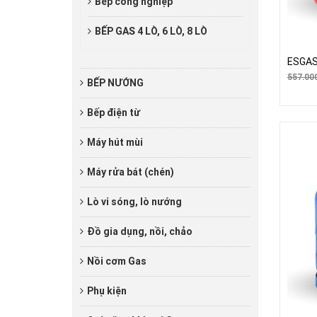
Bếp công nghiệp
BẾP GAS 4 LÒ, 6 LÒ, 8 LÒ
ESGAS
557.00
BẾP NƯỚNG
Bếp điện từ
Máy hút mùi
Máy rửa bát (chén)
Lò vi sóng, lò nướng
Đồ gia dụng, nồi, chảo
Nồi cơm Gas
Phụ kiện