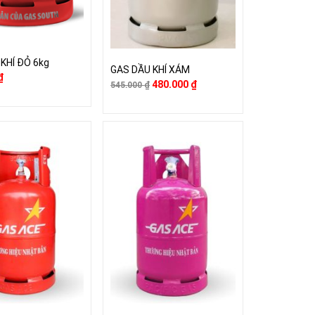
KHÍ ĐỎ 6kg
GAS DẦU KHÍ XÁM
₫
480.000
₫
545.000
₫