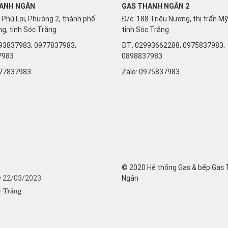
ANH NGÂN
GAS THANH NGÂN 2
 Phú Lợi, Phường 2, thành phố
Đ/c: 188 Triệu Nương, thị trấn M
g, tỉnh Sóc Trăng
tỉnh Sóc Trăng
93837983; 0977837983;
ĐT: 02993662288; 0975837983;
7983
0898837983
77837983
Zalo:
0975837983
© 2020 Hệ thống Gas & bếp Gas
y 22/03/2023
Ngân
c Trăng