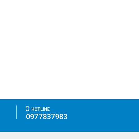
HOTLINE
0977837983