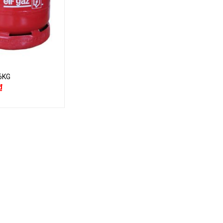
6KG
₫