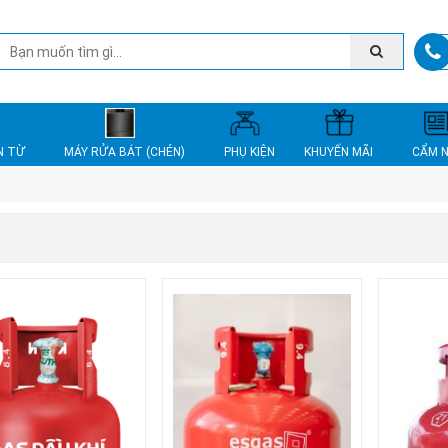
N TỪ
MÁY RỬA BÁT (CHÉN)
PHỤ KIỆN
KHUYẾN MÃI
CẨM 