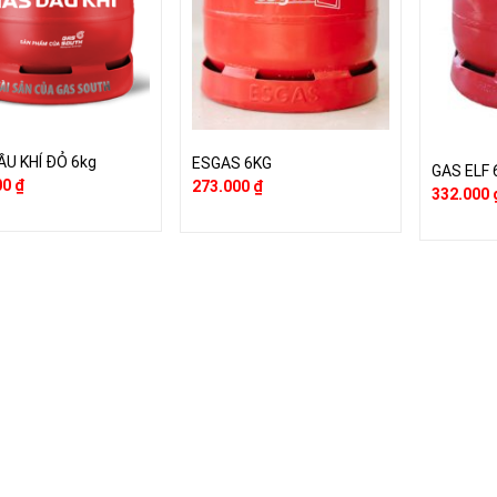
ẦU KHÍ ĐỎ 6kg
ESGAS 6KG
GAS ELF 
00
₫
273.000
₫
332.000