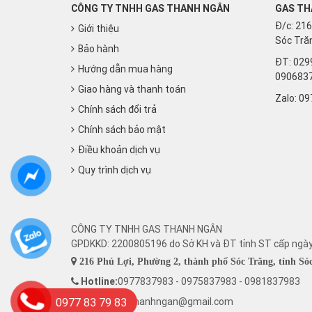
CÔNG TY TNHH GAS THANH NGÂN
GAS TH
Đ/c: 216
Giới thiệu
Sóc Trăn
Bảo hành
ĐT: 029
Hướng dẫn mua hàng
090683
Giao hàng và thanh toán
Zalo:
09
Chính sách đổi trả
Chính sách bảo mật
Điều khoản dịch vụ
Quy trình dịch vụ
CÔNG TY TNHH GAS THANH NGÂN
GPDKKD: 2200805196 do Sở KH và ĐT tỉnh ST cấp ngà
216 Phú Lợi, Phường 2, thành phố Sóc Trăng, tỉnh Só
Hotline:
0977837983 - 0975837983 - 0981837983
0977 83 79 83
Email: ctygasthanhngan@gmail.com