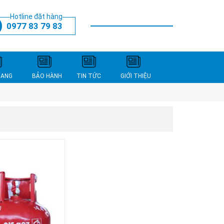
Hotline đặt hàng
0977 83 79 83
THANH TOÁN
XEM GIỎ HÀNG
NANG
BẢO HÀNH
TIN TỨC
GIỚI THIỆU