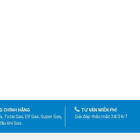
G CHÍNH HÃNG
TƯ VẤN MIỄN PHÍ
, Total Gas, Elf Gas, Super Gas,
Giải đáp thắc mắc 24/24/7
 Dầu khí Gas…