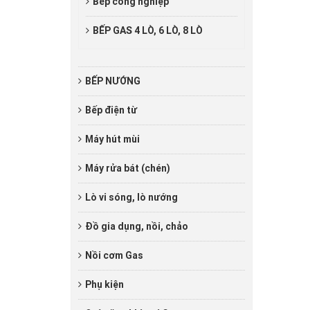
Bếp công nghiệp
BẾP GAS 4 LÒ, 6 LÒ, 8 LÒ
BẾP NƯỚNG
Bếp điện từ
Máy hút mùi
Máy rửa bát (chén)
Lò vi sóng, lò nướng
Đồ gia dụng, nồi, chảo
Nồi cơm Gas
Phụ kiện