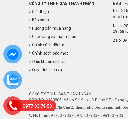
CÔNG TY TNHH GAS THANH NGÂN
GAS TH
Đ/c: 216
Giới thiệu
Sóc Trăn
Bảo hành
ĐT: 029
Hướng dẫn mua hàng
090683
Giao hàng và thanh toán
Zalo:
09
Chính sách đổi trả
Chính sách bảo mật
Điều khoản dịch vụ
Quy trình dịch vụ
CÔNG TY TNHH GAS THANH NGÂN
GPDKKD: 2200805196 do Sở KH và ĐT tỉnh ST cấp ngà
0977 83 79 83
216 Phú Lợi, Phường 2, thành phố Sóc Trăng, tỉnh Só
Hotline:
0977837983 - 0975837983 - 0981837983
Email: ctygasthanhngan@gmail.com