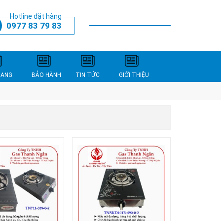
Hotline đặt hàng
0977 83 79 83
THANH TOÁN
XEM GIỎ HÀNG
NANG
BẢO HÀNH
TIN TỨC
GIỚI THIỆU