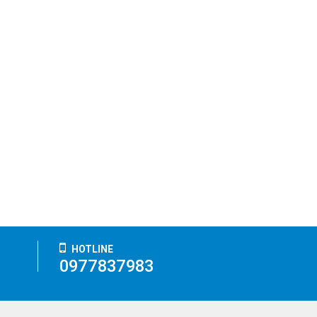
HOTLINE
0977837983