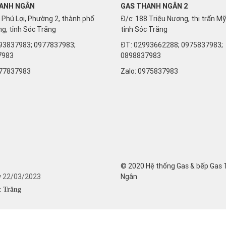
ANH NGÂN
GAS THANH NGÂN 2
 Phú Lợi, Phường 2, thành phố
Đ/c: 188 Triệu Nương, thị trấn M
g, tỉnh Sóc Trăng
tỉnh Sóc Trăng
93837983; 0977837983;
ĐT: 02993662288; 0975837983;
7983
0898837983
77837983
Zalo:
0975837983
© 2020 Hệ thống Gas & bếp Gas
y 22/03/2023
Ngân
c Trăng