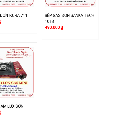
 ĐƠN IKURA 711
BẾP GAS ĐƠN SANKA TECH
₫
101B
490.000
₫
 NAMILUX SƠN
₫