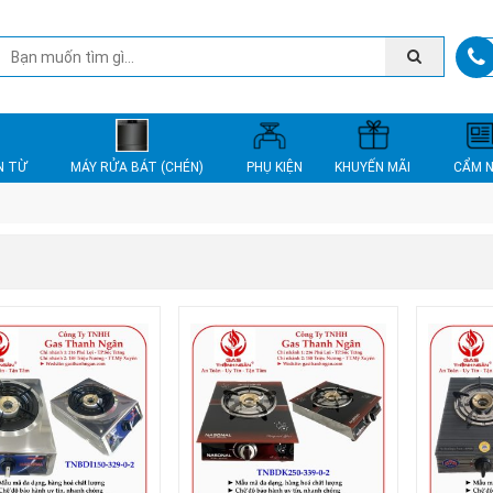
N TỪ
MÁY RỬA BÁT (CHÉN)
PHỤ KIỆN
KHUYẾN MÃI
CẨM 