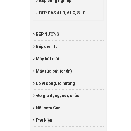
Bếp công nghiệp
BẾP GAS 4 LÒ, 6 LÒ, 8 LÒ
BẾP NƯỚNG
Bếp điện từ
Máy hút mùi
Máy rửa bát (chén)
Lò vi sóng, lò nướng
Đồ gia dụng, nồi, chảo
Nồi cơm Gas
Phụ kiện