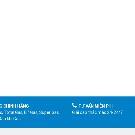
G CHÍNH HÃNG
TƯ VẤN MIỄN PHÍ
, Total Gas, Elf Gas, Super Gas,
Giải đáp thắc mắc 24/24/7
 Dầu khí Gas…