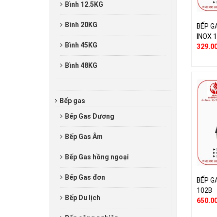
Bình 12.5KG
Bình 20KG
BẾP G
INOX 
Bình 45KG
329.0
Bình 48KG
Bếp gas
Bếp Gas Dương
Bếp Gas Âm
Bếp Gas hồng ngoại
Bếp Gas đơn
BẾP G
102B
Bếp Du lịch
650.0