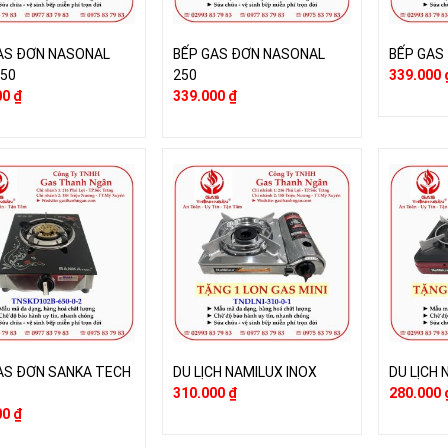
AS ĐƠN NASONAL
BẾP GAS ĐƠN NASONAL
BẾP GAS
150
250
339.000
00
₫
339.000
₫
AS ĐƠN SANKA TECH
DU LỊCH NAMILUX INOX
DU LỊCH
310.000
₫
280.000
00
₫