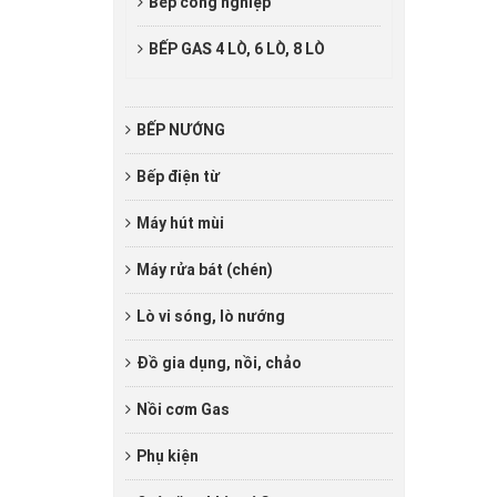
Bếp công nghiệp
BẾP GAS 4 LÒ, 6 LÒ, 8 LÒ
BẾP NƯỚNG
Bếp điện từ
Máy hút mùi
Máy rửa bát (chén)
Lò vi sóng, lò nướng
Đồ gia dụng, nồi, chảo
Nồi cơm Gas
Phụ kiện