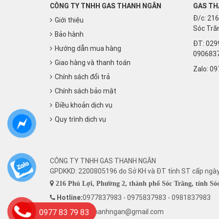
CÔNG TY TNHH GAS THANH NGÂN
GAS TH
Đ/c: 216
Giới thiệu
Sóc Trăn
Bảo hành
ĐT: 029
Hướng dẫn mua hàng
090683
Giao hàng và thanh toán
Zalo:
09
Chính sách đổi trả
Chính sách bảo mật
Điều khoản dịch vụ
Quy trình dịch vụ
CÔNG TY TNHH GAS THANH NGÂN
GPDKKD: 2200805196 do Sở KH và ĐT tỉnh ST cấp ngà
216 Phú Lợi, Phường 2, thành phố Sóc Trăng, tỉnh Só
Hotline:
0977837983 - 0975837983 - 0981837983
0977 83 79 83
Email: ctygasthanhngan@gmail.com