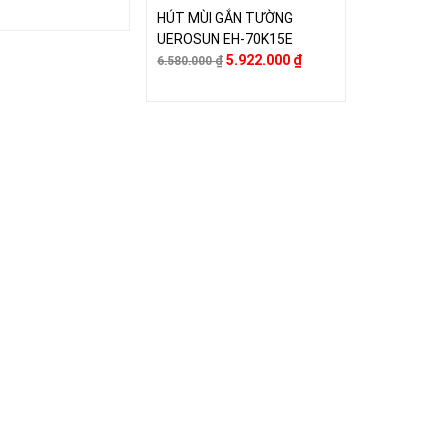
HÚT MÙI GẮN TƯỜNG
UEROSUN EH-70K15E
5.922.000
₫
6.580.000
₫