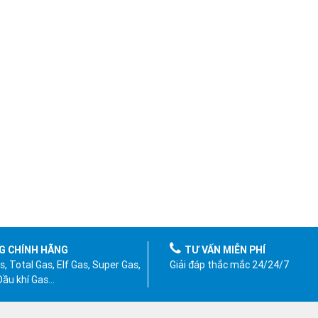
G CHÍNH HÃNG
TƯ VẤN MIỄN PHÍ
, Total Gas, Elf Gas, Super Gas,
Giải đáp thắc mắc 24/24/7
 Dầu khí Gas…