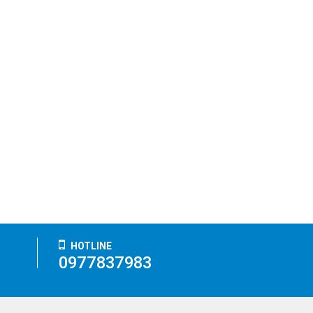
HOTLINE
0977837983