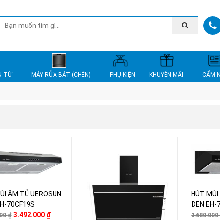
N TỪ
MÁY RỬA BÁT (CHÉN)
PHỤ KIỆN
KHUYẾN MÃI
CẨM 
ÙI ÂM TỦ UEROSUN
HÚT MÙI
EH-70CF19S
ĐEN EH-
3.492.000
₫
000
₫
3.680.000