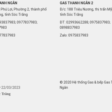
ANH NGÂN
GAS THANH NGÂN 2
 Phú Lợi, Phường 2, thành phố
Đ/c: 188 Triệu Nương, thị trấn M
g, tỉnh Sóc Trăng
tỉnh Sóc Trăng
93837983; 0977837983;
ĐT: 02993662288; 0975837983;
7983
0898837983
77837983
Zalo:
0975837983
© 2020 Hệ thống Gas & bếp Gas
y 22/03/2023
Ngân
c Trăng