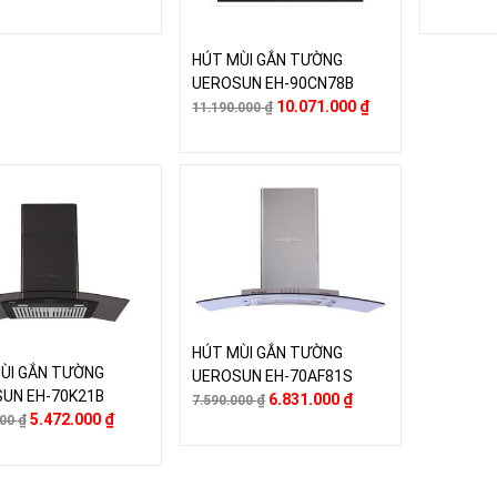
HÚT MÙI GẮN TƯỜNG
UEROSUN EH-90CN78B
10.071.000
₫
11.190.000
₫
HÚT MÙI GẮN TƯỜNG
ÙI GẮN TƯỜNG
UEROSUN EH-70AF81S
UN EH-70K21B
6.831.000
₫
7.590.000
₫
5.472.000
₫
000
₫