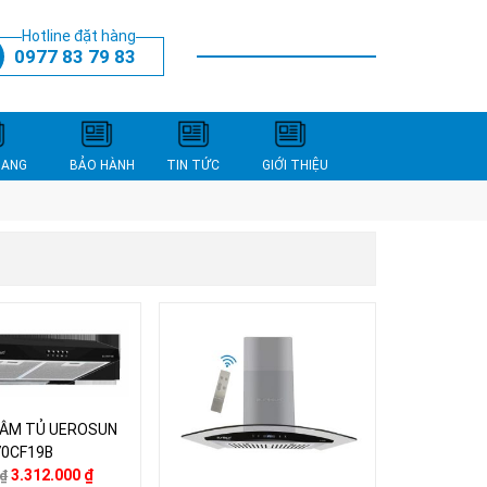
Hotline đặt hàng
0977 83 79 83
THANH TOÁN
XEM GIỎ HÀNG
NANG
BẢO HÀNH
TIN TỨC
GIỚI THIỆU
 ÂM TỦ UEROSUN
70CF19B
3.312.000
₫
₫