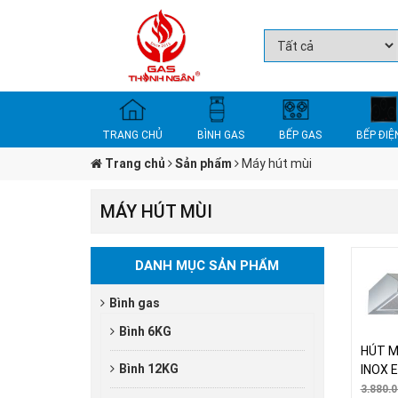
TRANG CHỦ
BÌNH GAS
BẾP GAS
BẾP ĐIỆ
Trang chủ
Sản phẩm
Máy hút mùi
MÁY HÚT MÙI
DANH MỤC SẢN PHẨM
Bình gas
Bình 6KG
HÚT M
Bình 12KG
INOX 
3.880.