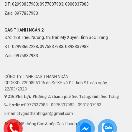
ĐT: 02993837983; 0977837983; 0906837983
Zalo:
0977837983
GAS THANH NGÂN 2
Đ/c: 188 Triệu Nương, thị trấn Mỹ Xuyên, tỉnh Sóc Trăng
ĐT: 02993662288; 0975837983; 0898837983
Zalo:
0975837983
CÔNG TY TNHH GAS THANH NGÂN
GPDKKD: 2200805196 do Sở KH và ĐT tỉnh ST cấp ngày
22/03/2023
216 Phú Lợi, Phường 2, thành phố Sóc Trăng, tỉnh Sóc Trăng
Hotline:
0977837983 - 0975837983 - 0981837983
Email: ctygasthanhngan@gmail.com
© 2020 Hệ thống Gas & bếp Gas Thanh Ngân