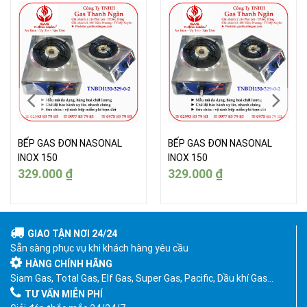
BẾP GAS ĐƠN NASONAL
BẾP GAS ĐƠN NASONAL
INOX 150
INOX 150
329.000
₫
329.000
₫
GIAO TẬN NƠI 24/24
Sẵn sàng phục vụ khi khách hàng yêu cầu
HÀNG CHÍNH HÃNG
Siam Gas, Total Gas, Elf Gas, Super Gas, Pacific, Dầu khí Gas…
TƯ VẤN MIỄN PHÍ