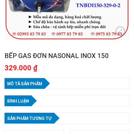
BẾP GAS ĐƠN NASONAL INOX 150
329.000
₫
MÔ TẢ SẢN PHẨM
BÌNH LUẬN
SẢN PHẨM TƯƠNG TỰ