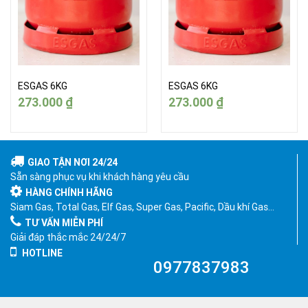
ESGAS 6KG
ESGAS 6KG
273.000
₫
273.000
₫
GIAO TẬN NƠI 24/24
Sẵn sàng phục vụ khi khách hàng yêu cầu
HÀNG CHÍNH HÃNG
Siam Gas, Total Gas, Elf Gas, Super Gas, Pacific, Dầu khí Gas…
TƯ VẤN MIỄN PHÍ
Giải đáp thắc mắc 24/24/7
HOTLINE
0977837983