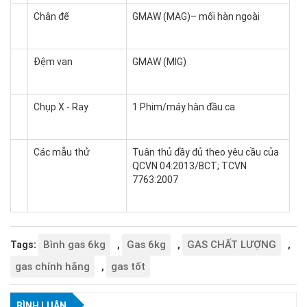
Chân đế
GMAW (MAG)– mối hàn ngoài
Đệm van
GMAW (MIG)
Chụp X - Ray
1 Phim/máy hàn đầu ca
Các mẫu thử
Tuân thủ đầy đủ theo yêu cầu của
QCVN 04:2013/BCT; TCVN
7763:2007
Bình gas 6kg
Gas 6kg
GAS CHẤT LƯỢNG
Tags:
,
,
,
gas chính hãng
gas tốt
,
BÌNH LUẬN