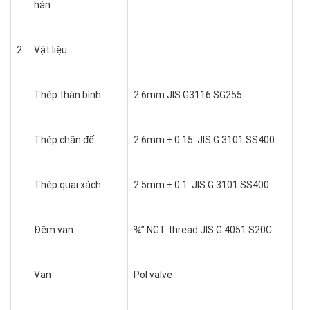
hàn
2
Vật liệu
Thép thân bình
2.6mm JIS G3116 SG255
Thép chân đế
2.6mm ± 0.15 JIS G 3101 SS400
Thép quai xách
2.5mm ± 0.1 JIS G 3101 SS400
Đệm van
¾” NGT thread JIS G 4051 S20C
Van
Pol valve