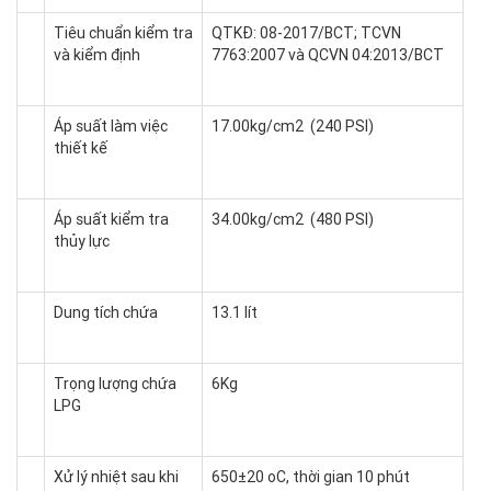
Tiêu chuẩn kiểm tra
QTKĐ: 08-2017/BCT; TCVN
và kiểm định
7763:2007 và QCVN 04:2013/BCT
Áp suất làm việc
17.00kg/cm2 (240 PSI)
thiết kế
Áp suất kiểm tra
34.00kg/cm2 (480 PSI)
thủy lực
Dung tích chứa
13.1 lít
Trọng lượng chứa
6Kg
LPG
Xử lý nhiệt sau khi
650±20 oC, thời gian 10 phút