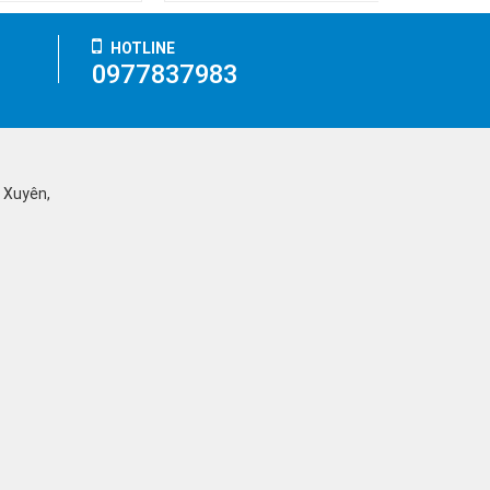
HOTLINE
0977837983
ỹ Xuyên,