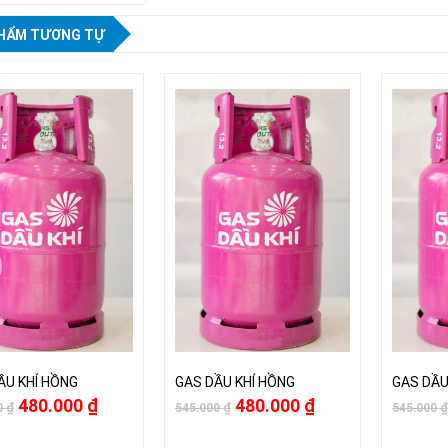
HẨM TƯƠNG TỰ
ẦU KHÍ HỒNG
GAS DẦU KHÍ HỒNG
GAS DẦU
480.000
₫
480.000
₫
0
₫
545.000
₫
545.000
₫