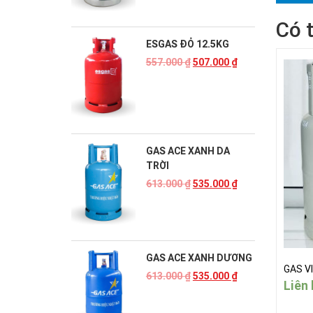
Có 
ESGAS ĐỎ 12.5KG
557.000
₫
507.000
₫
GAS ACE XANH DA
TRỜI
613.000
₫
535.000
₫
GAS ACE XANH DƯƠNG
GAS V
613.000
₫
535.000
₫
Liên 