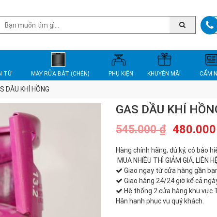
N TỪ
MÁY RỬA BÁT (CHÉN)
PHỤ KIỆN
KHUYẾN MÃI
CẨM 
S DẦU KHÍ HỒNG
GAS DẦU KHÍ HỒN
480.00
545.000
₫
Hàng chính hãng, đủ ký, có bảo hi
MUA NHIỀU THÌ GIẢM GIÁ, LIÊN 
Giao ngay từ cửa hàng gần bạ
Giao hàng 24/24 giờ kể cả ngày
Hệ thống 2 cửa hàng khu vực
Hân hạnh phục vụ quý khách.