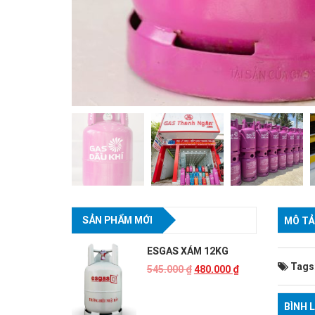
SẢN PHẨM MỚI
MÔ TẢ
ESGAS XÁM 12KG
Tags
545.000
₫
480.000
₫
BÌNH 