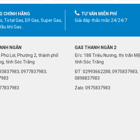
G CHÍNH HÃNG
TƯ VẤN MIỄN PHÍ
, Total Gas, Elf Gas, Super Gas,
Giải đáp thắc mắc 24/24/7
 Dầu khí Gas…
ANH NGÂN
GAS THANH NGÂN 2
 Phú Lợi, Phường 2, thành phố
Đ/c: 188 Triệu Nương, thị trấn M
g, tỉnh Sóc Trăng
tỉnh Sóc Trăng
93837983; 0977837983;
ĐT: 02993662288; 0975837983;
7983
0898837983
77837983
Zalo:
0975837983