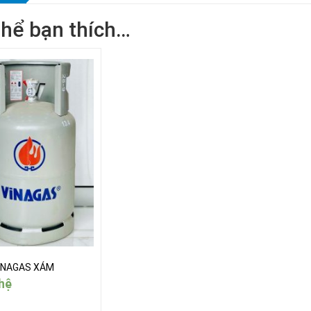
thể bạn thích…
INAGAS XÁM
hệ