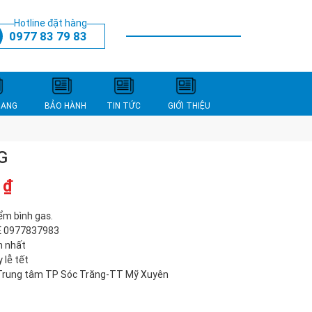
Hotline đặt hàng
0977 83 79 83
THANH TOÁN
XEM GIỎ HÀNG
NANG
BẢO HÀNH
TIN TỨC
GIỚI THIỆU
G
0
₫
ểm bình gas.
HỆ 0977837983
n nhất
 lễ tết
 Trung tâm TP Sóc Trăng-TT Mỹ Xuyên