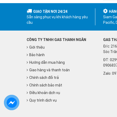
GIAO TẬN NƠI 24/24
HÀN
Sẵn sàng phục vụ khi khách hàng yêu
Siam Gas
cầu
Pacific,
CÔNG TY TNHH GAS THANH NGÂN
GAS TH
Đ/c: 216
Giới thiệu
Sóc Trăn
Bảo hành
ĐT: 029
Hướng dẫn mua hàng
090683
Giao hàng và thanh toán
Zalo:
09
Chính sách đổi trả
Chính sách bảo mật
Điều khoản dịch vụ
Quy trình dịch vụ