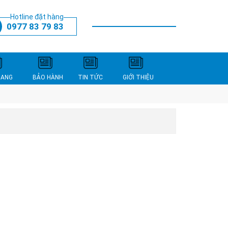
Hotline đặt hàng
0977 83 79 83
THANH TOÁN
XEM GIỎ HÀNG
NANG
BẢO HÀNH
TIN TỨC
GIỚI THIỆU