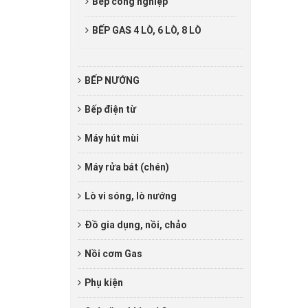
Bếp công nghiệp
BẾP GAS 4 LÒ, 6 LÒ, 8 LÒ
BẾP NƯỚNG
Bếp điện từ
Máy hút mùi
Máy rửa bát (chén)
Lò vi sóng, lò nướng
Đồ gia dụng, nồi, chảo
Nồi cơm Gas
Phụ kiện