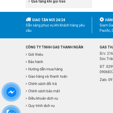
Quà tặng khi gọi Gas
GIAO TẬN NƠI 24/24
HÀN
Sẵn sàng phục vụ khi khách hàng yêu
Siam Gas
cầu
Pacific,
CÔNG TY TNHH GAS THANH NGÂN
GAS TH
Đ/c: 216
Giới thiệu
Sóc Trăn
Bảo hành
ĐT: 029
Hướng dẫn mua hàng
090683
Giao hàng và thanh toán
Zalo:
09
Chính sách đổi trả
Chính sách bảo mật
Điều khoản dịch vụ
Quy trình dịch vụ