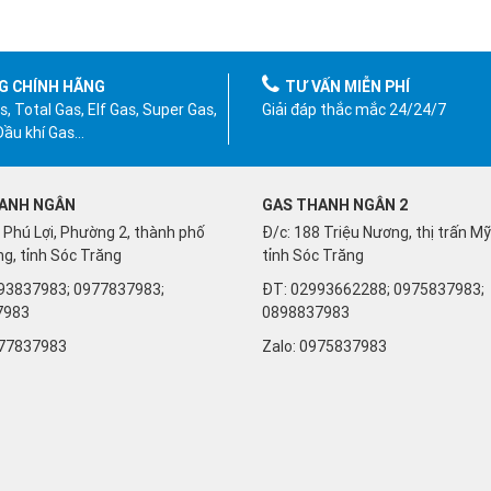
G CHÍNH HÃNG
TƯ VẤN MIỄN PHÍ
, Total Gas, Elf Gas, Super Gas,
Giải đáp thắc mắc 24/24/7
 Dầu khí Gas…
ANH NGÂN
GAS THANH NGÂN 2
 Phú Lợi, Phường 2, thành phố
Đ/c: 188 Triệu Nương, thị trấn M
g, tỉnh Sóc Trăng
tỉnh Sóc Trăng
93837983; 0977837983;
ĐT: 02993662288; 0975837983;
7983
0898837983
77837983
Zalo:
0975837983