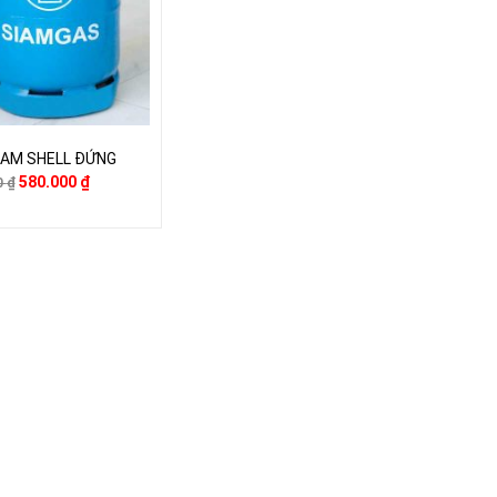
IAM SHELL ĐỨNG
580.000
₫
0
₫