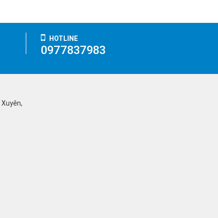
HOTLINE
0977837983
ỹ Xuyên,