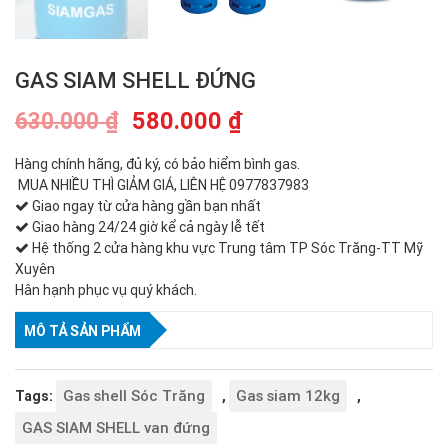
GAS SIAM SHELL ĐỨNG
580.000
₫
630.000
₫
Hàng chính hãng, đủ ký, có bảo hiểm bình gas.
MUA NHIỀU THÌ GIẢM GIÁ, LIÊN HỆ 0977837983
Giao ngay từ cửa hàng gần bạn nhất
Giao hàng 24/24 giờ kể cả ngày lễ tết
Hệ thống 2 cửa hàng khu vực Trung tâm TP Sóc Trăng-TT Mỹ
Xuyên
Hân hạnh phục vụ quý khách.
MÔ TẢ SẢN PHẨM
Gas shell Sóc Trăng
Gas siam 12kg
Tags:
,
,
GAS SIAM SHELL van đứng