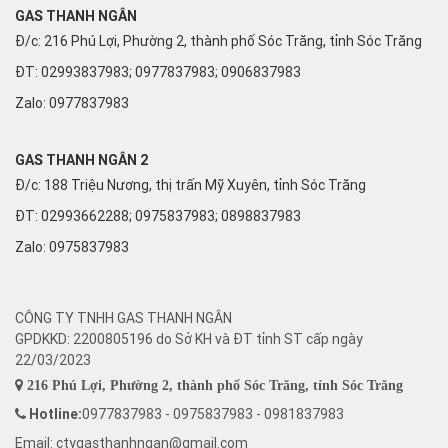
GAS THANH NGÂN
Đ/c: 216 Phú Lợi, Phường 2, thành phố Sóc Trăng, tỉnh Sóc Trăng
ĐT: 02993837983; 0977837983; 0906837983
Zalo:
0977837983
GAS THANH NGÂN 2
Đ/c: 188 Triệu Nương, thị trấn Mỹ Xuyên, tỉnh Sóc Trăng
ĐT: 02993662288; 0975837983; 0898837983
Zalo:
0975837983
CÔNG TY TNHH GAS THANH NGÂN
GPDKKD: 2200805196 do Sở KH và ĐT tỉnh ST cấp ngày
22/03/2023
216 Phú Lợi, Phường 2, thành phố Sóc Trăng, tỉnh Sóc Trăng
Hotline:
0977837983 - 0975837983 - 0981837983
Email: ctygasthanhngan@gmail.com