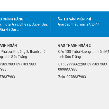
G CHÍNH HÃNG
TƯ VẤN MIỄN PHÍ
, Total Gas, Elf Gas, Super Gas,
Giải đáp thắc mắc 24/24/7
 Dầu khí Gas…
ANH NGÂN
GAS THANH NGÂN 2
 Phú Lợi, Phường 2, thành phố
Đ/c: 188 Triệu Nương, thị trấn M
g, tỉnh Sóc Trăng
tỉnh Sóc Trăng
93837983; 0977837983;
ĐT: 02993662288; 0975837983;
7983
0898837983
77837983
Zalo:
0975837983