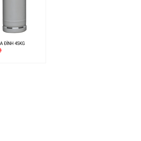
IA ĐÌNH 45KG
ệ