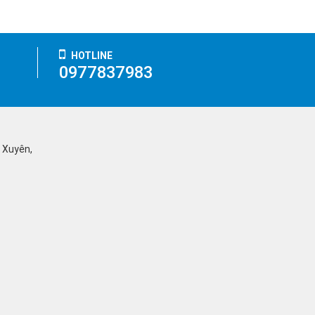
HOTLINE
0977837983
ỹ Xuyên,