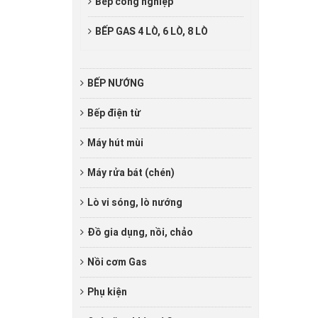
Bếp công nghiệp
BẾP GAS 4 LÒ, 6 LÒ, 8 LÒ
BẾP NƯỚNG
Bếp điện từ
Máy hút mùi
Máy rửa bát (chén)
Lò vi sóng, lò nướng
Đồ gia dụng, nồi, chảo
Nồi cơm Gas
Phụ kiện