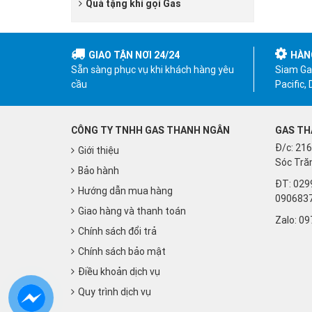
Quà tặng khi gọi Gas
GIAO TẬN NƠI 24/24
HÀN
Sẵn sàng phục vụ khi khách hàng yêu
Siam Gas
cầu
Pacific,
CÔNG TY TNHH GAS THANH NGÂN
GAS TH
Đ/c: 216
Giới thiệu
Sóc Trăn
Bảo hành
ĐT: 029
Hướng dẫn mua hàng
090683
Giao hàng và thanh toán
Zalo:
09
Chính sách đổi trả
Chính sách bảo mật
Điều khoản dịch vụ
Quy trình dịch vụ