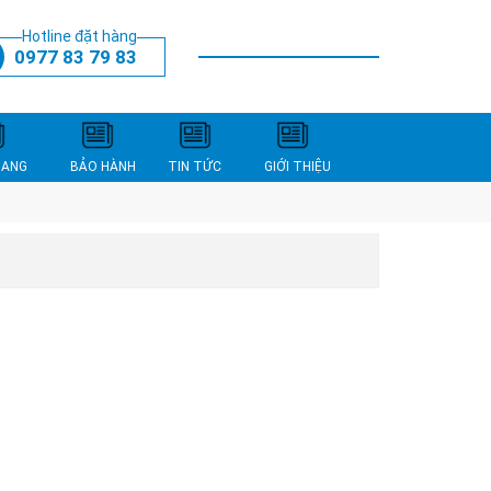
Hotline đặt hàng
0977 83 79 83
THANH TOÁN
XEM GIỎ HÀNG
NANG
BẢO HÀNH
TIN TỨC
GIỚI THIỆU