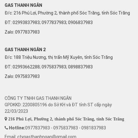
GAS THANH NGÂN
Đ/c: 216 Phú Lợi, Phường 2, thành phố Sóc Trăng, tỉnh Sóc Trăng
ĐT: 02993837983; 0977837983; 0906837983
Zalo:
0977837983
GAS THANH NGÂN 2
Đ/c: 188 Triệu Nương, thị trấn Mỹ Xuyên, tỉnh Sóc Trăng
ĐT: 02993662288; 0975837983; 0898837983
Zalo:
0975837983
CÔNG TY TNHH GAS THANH NGÂN
GPDKKD: 2200805196 do Sở KH và ĐT tỉnh ST cấp ngày
22/03/2023
216 Phú Lợi, Phường 2, thành phố Sóc Trăng, tỉnh Sóc Trăng
Hotline:
0977837983 - 0975837983 - 0981837983
Email: ctygasthanhngan@gmail.com