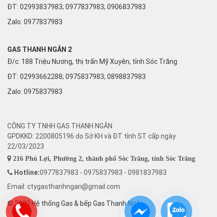
ĐT: 02993837983; 0977837983; 0906837983
Zalo:
0977837983
GAS THANH NGÂN 2
Đ/c: 188 Triệu Nương, thị trấn Mỹ Xuyên, tỉnh Sóc Trăng
ĐT: 02993662288; 0975837983; 0898837983
Zalo:
0975837983
CÔNG TY TNHH GAS THANH NGÂN
GPDKKD: 2200805196 do Sở KH và ĐT tỉnh ST cấp ngày
22/03/2023
216 Phú Lợi, Phường 2, thành phố Sóc Trăng, tỉnh Sóc Trăng
Hotline:
0977837983 - 0975837983 - 0981837983
Email: ctygasthanhngan@gmail.com
© 2020 Hệ thống Gas & bếp Gas Thanh Ngân