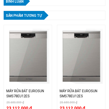
BÌNH LUẬN
SẢN PHẨM TƯƠNG TỰ
MÁY RỬA BÁT EUROSUN
MÁY RỬA BÁT EUROSUN
SMS78EU12ES
SMS78EU12ES
25.680.000
₫
25.680.000
₫
23.112.000
₫
23.112.000
₫