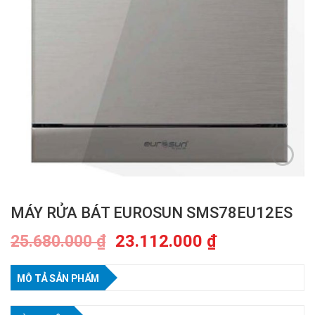
MÁY RỬA BÁT EUROSUN SMS78EU12ES
23.112.000
₫
25.680.000
₫
MÔ TẢ SẢN PHẨM