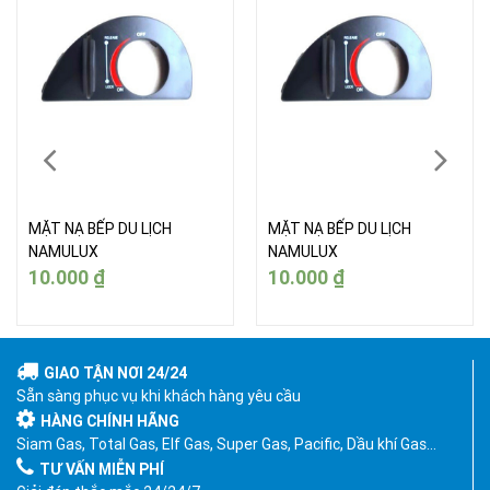
MẶT NẠ BẾP DU LỊCH
MẶT NẠ BẾP DU LỊCH
NAMULUX
NAMULUX
10.000
₫
10.000
₫
GIAO TẬN NƠI 24/24
Sẵn sàng phục vụ khi khách hàng yêu cầu
HÀNG CHÍNH HÃNG
Siam Gas, Total Gas, Elf Gas, Super Gas, Pacific, Dầu khí Gas…
TƯ VẤN MIỄN PHÍ