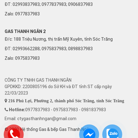
ĐT: 02993837983; 0977837983; 0906837983
Zalo:
0977837983
GAS THANH NGÂN 2
Đ/c: 188 Triệu Nương, thị trấn Mỹ Xuyên, tỉnh Sóc Trăng
ĐT: 02993662288; 0975837983; 0898837983
Zalo:
0975837983
CÔNG TY TNHH GAS THANH NGÂN
GPDKKD: 2200805196 do Sở KH và ĐT tỉnh ST cấp ngày
22/03/2023
216 Phú Lợi, Phường 2, thành phố Sóc Trăng, tỉnh Sóc Trăng
Hotline:
0977837983 - 0975837983 - 0981837983
Email: ctygasthanhngan@gmail.com
© 2020 Hệ thống Gas & bếp Gas Thanh Ngân