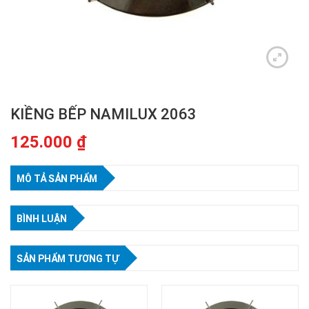
KIỀNG BẾP NAMILUX 2063
125.000
₫
MÔ TẢ SẢN PHẨM
BÌNH LUẬN
SẢN PHẨM TƯƠNG TỰ