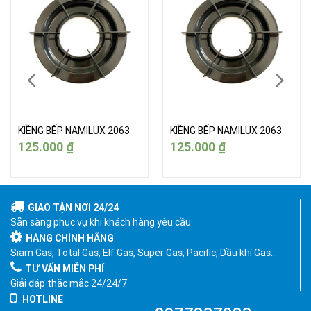
KIỀNG BẾP NAMILUX 2063
KIỀNG BẾP NAMILUX 2063
125.000
₫
125.000
₫
GIAO TẬN NƠI 24/24
Sẵn sàng phục vụ khi khách hàng yêu cầu
HÀNG CHÍNH HÃNG
Siam Gas, Total Gas, Elf Gas, Super Gas, Pacific, Dầu khí Gas…
TƯ VẤN MIỄN PHÍ
Giải đáp thắc mắc 24/24/7
HOTLINE