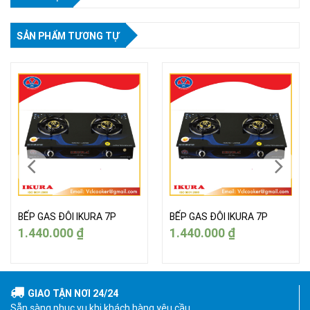
SẢN PHẨM TƯƠNG TỰ
BẾP GAS ĐÔI IKURA 7P
BẾP GAS ĐÔI IKURA 7P
1.440.000
₫
1.440.000
₫
GIAO TẬN NƠI 24/24
Sẵn sàng phục vụ khi khách hàng yêu cầu