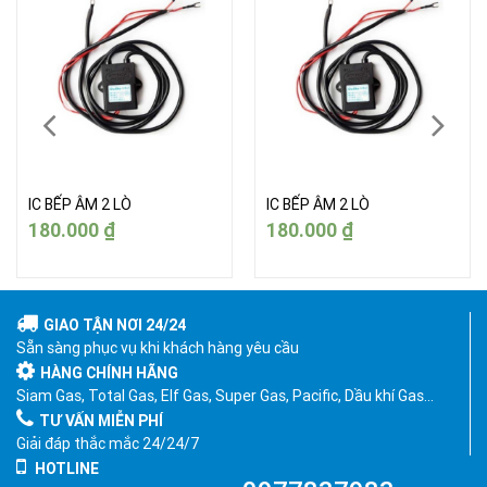
IC BẾP ÂM 2 LÒ
IC BẾP ÂM 2 LÒ
180.000
₫
180.000
₫
GIAO TẬN NƠI 24/24
Sẵn sàng phục vụ khi khách hàng yêu cầu
HÀNG CHÍNH HÃNG
Siam Gas, Total Gas, Elf Gas, Super Gas, Pacific, Dầu khí Gas…
TƯ VẤN MIỄN PHÍ
Giải đáp thắc mắc 24/24/7
HOTLINE