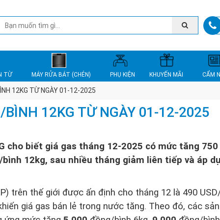
N TỪ
MÁY RỬA BÁT (CHÉN)
PHỤ KIỆN
KHUYẾN MÃI
CẨM 
ÌNH 12KG TỪ NGÀY 01-12-2025
/BÌNH 12KG TỪ NGÀY 01-12-2025
G cho biết giá gas tháng 12-2025 có mức tăng 750
bình 12kg, sau nhiều tháng giảm liên tiếp và áp d
P) trên thế giới được ấn định cho tháng 12 là 490 USD
khiến giá gas bán lẻ trong nước tăng. Theo đó, các sả
g ứng mức tăng
5.000
đồng/bình 6kg,
9.000
đồng/bình