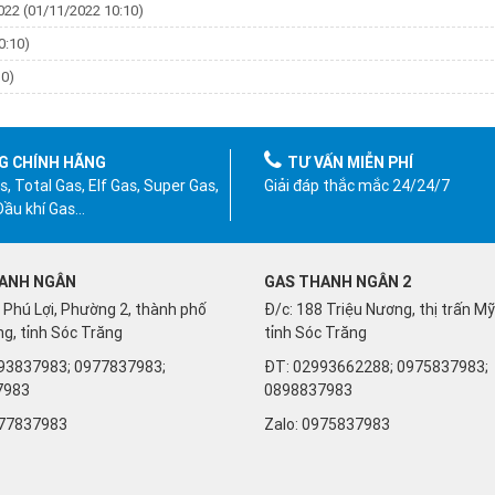
2022
(01/11/2022 10:10)
0:10)
10)
G CHÍNH HÃNG
TƯ VẤN MIỄN PHÍ
, Total Gas, Elf Gas, Super Gas,
Giải đáp thắc mắc 24/24/7
 Dầu khí Gas…
ANH NGÂN
GAS THANH NGÂN 2
 Phú Lợi, Phường 2, thành phố
Đ/c: 188 Triệu Nương, thị trấn M
g, tỉnh Sóc Trăng
tỉnh Sóc Trăng
93837983; 0977837983;
ĐT: 02993662288; 0975837983;
7983
0898837983
77837983
Zalo:
0975837983