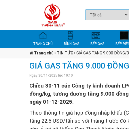
TRANG CHỦ
BÌNH GAS
BẾP GAS
BẾP ĐIỆ
Trang chủ
TIN TỨC
GIÁ GAS TĂNG 9.000 ĐỒNG/B
GIÁ GAS TĂNG 9.000 ĐỒNG
Ngày:30/11/2025 lúc 10:10
Chiều 30-11 các Công ty kinh doanh LP
đồng/kg, tương đương tăng 9.000 đồng/
ngày 01-12-2025.
Theo thông tin giá hợp đồng nhập khẩu (C
tăng 22.5 USD/tấn so với tháng trước đó 
bán lẻ tại hệ thống Gas Thanh Ngân tươn