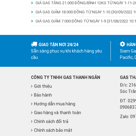
GIÁ GAS TĂNG 21.000 ĐỒNG/BÌNH 12KG TỪ NGÀY 1-11-
GIÁ GAS GIẢM 18.000 ĐỒNG TỪ NGÀY 1-10
(30/09/2022 1
GIÁ GAS GIẢM 7.000 ĐỒNG TỪ NGÀY 1-9
(31/08/2022 10:
GIAO TẬN NƠI 24/24
HÀN
Sẵn sàng phục vụ khi khách hàng yêu
Siam Gas
cầu
Pacific,
CÔNG TY TNHH GAS THANH NGÂN
GAS TH
Đ/c: 216
Giới thiệu
Sóc Trăn
Bảo hành
ĐT: 029
Hướng dẫn mua hàng
090683
Giao hàng và thanh toán
Zalo:
09
Chính sách đổi trả
Chính sách bảo mật