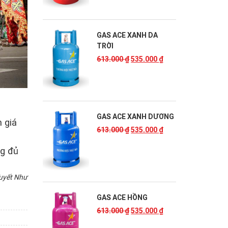
GAS ACE XANH DA
TRỜI
613.000
₫
535.000
₫
GAS ACE XANH DƯƠNG
n giá
613.000
₫
535.000
₫
ng đủ
uyết Như
GAS ACE HỒNG
613.000
₫
535.000
₫