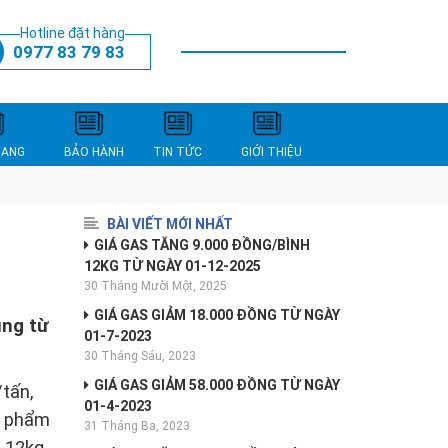
Hotline đặt hàng
0977 83 79 83
THANH TOÁN
XEM GIỎ HÀNG
NANG
BẢO HÀNH
TIN TỨC
GIỚI THIỆU
BÀI VIẾT MỚI NHẤT
GIÁ GAS TĂNG 9.000 ĐỒNG/BÌNH
12KG TỪ NGÀY 01-12-2025
30 Tháng Mười Một, 2025
GIÁ GAS GIẢM 18.000 ĐỒNG TỪ NGÀY
ụng từ
01-7-2023
30 Tháng Sáu, 2023
GIÁ GAS GIẢM 58.000 ĐỒNG TỪ NGÀY
/tấn,
01-4-2023
n phẩm
31 Tháng Ba, 2023
 12kg,