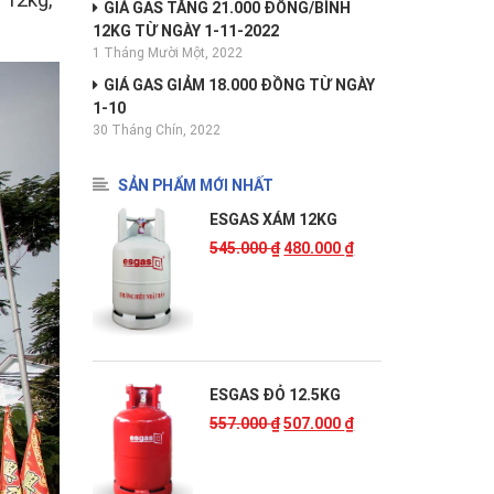
GIÁ GAS TĂNG 21.000 ĐỒNG/BÌNH
12KG TỪ NGÀY 1-11-2022
1 Tháng Mười Một, 2022
GIÁ GAS GIẢM 18.000 ĐỒNG TỪ NGÀY
1-10
30 Tháng Chín, 2022
SẢN PHẨM MỚI NHẤT
ESGAS XÁM 12KG
545.000
₫
480.000
₫
ESGAS ĐỎ 12.5KG
557.000
₫
507.000
₫