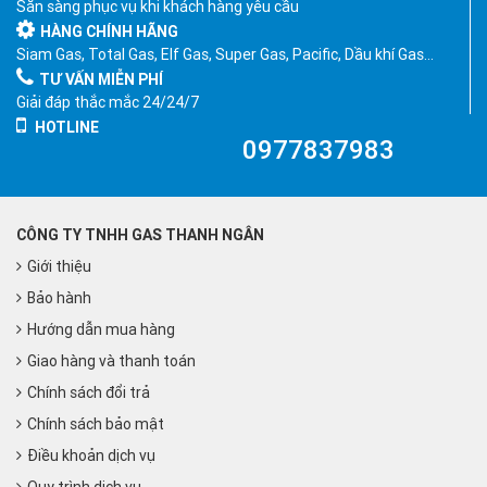
Sẵn sàng phục vụ khi khách hàng yêu cầu
HÀNG CHÍNH HÃNG
Siam Gas, Total Gas, Elf Gas, Super Gas, Pacific, Dầu khí Gas…
TƯ VẤN MIỄN PHÍ
Giải đáp thắc mắc 24/24/7
HOTLINE
0977837983
CÔNG TY TNHH GAS THANH NGÂN
Giới thiệu
Bảo hành
Hướng dẫn mua hàng
Giao hàng và thanh toán
Chính sách đổi trả
Chính sách bảo mật
Điều khoản dịch vụ