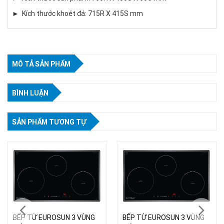
► Kích thước khoét đá: 715R X 415S mm
MÔ TẢ SẢN PHẨM
BÌNH LUẬN
SẢN PHẨM TƯƠNG TỰ
BẾP TỪ EUROSUN 3 VÙNG
BẾP TỪ EUROSUN 3 VÙNG