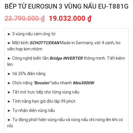
BẾP TỪ EUROSUN 3 VÙNG NẤU EU-T881G
19.032.000
₫
23.790.000
₫
► 3 vùng nấu cảm ứng từ
► Mặt kính
SCHOTTCERAN
Made in Germany, vát 4 cạnh, bo
viền hợp kim nhôm
► Công nghệ biến tần
Bridge INVERTER
thông minh. Tiết kiệm
lên
► tới 35% điện năng
► Chức năng
"Booster"
siêu nhanh
Mơx3000W
► Tắt mở trực tiếp cho từng vùng nấu
► Tính năng hẹn giờ độc lập 99 phút
► Tự nhận diện vùng nấu
► Tự động phát hiện vùng nấu và vùng nấu chỉ nóng lên khi có
nồi.