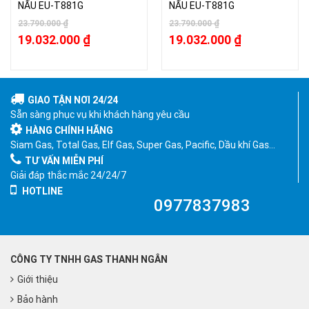
NẤU EU-T881G
NẤU EU-T881G
23.790.000
₫
23.790.000
₫
19.032.000
₫
19.032.000
₫
GIAO TẬN NƠI 24/24
Sẵn sàng phục vụ khi khách hàng yêu cầu
HÀNG CHÍNH HÃNG
Siam Gas, Total Gas, Elf Gas, Super Gas, Pacific, Dầu khí Gas…
TƯ VẤN MIỄN PHÍ
Giải đáp thắc mắc 24/24/7
HOTLINE
0977837983
CÔNG TY TNHH GAS THANH NGÂN
Giới thiệu
Bảo hành