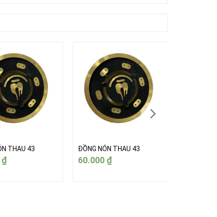
N THAU 43
ĐỒNG NÓN THAU 43
ĐỒNG NÓN
0
₫
60.000
₫
60.000
₫