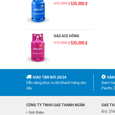
613.000
₫
535.000
₫
GAS ACE HỒNG
613.000
₫
535.000
₫
GIAO TẬN NƠI 24/24
HÀN
Sẵn sàng phục vụ khi khách hàng yêu
Siam Gas
cầu
Pacific,
CÔNG TY TNHH GAS THANH NGÂN
GAS TH
Đ/c: 216
Giới thiệu