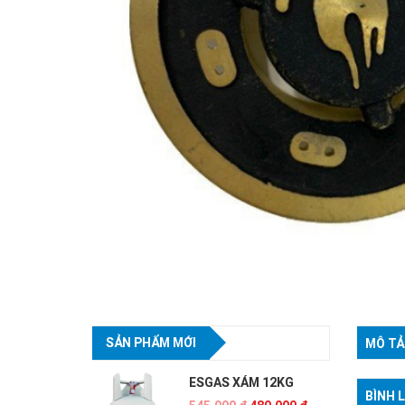
SẢN PHẨM MỚI
MÔ TẢ
ESGAS XÁM 12KG
BÌNH 