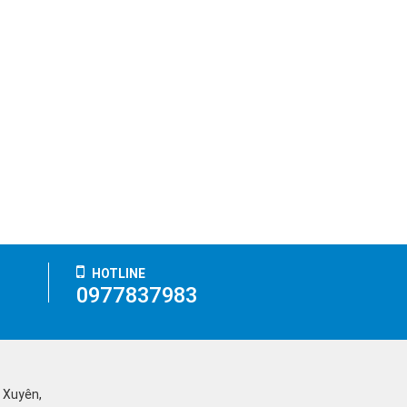
HOTLINE
0977837983
ỹ Xuyên,