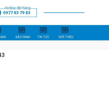
Hotline đặt hàng
0977 83 79 83
THANH TOÁN
XEM GIỎ HÀNG
NANG
BẢO HÀNH
TIN TỨC
GIỚI THIỆU
43