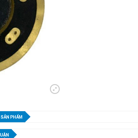
 SẢN PHẨM
LUẬN