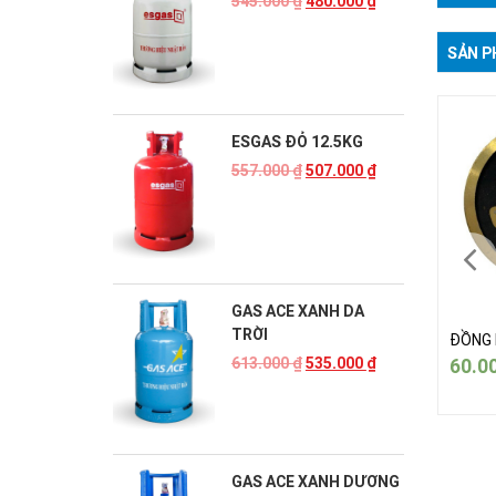
545.000
₫
480.000
₫
SẢN P
ESGAS ĐỎ 12.5KG
557.000
₫
507.000
₫
GAS ACE XANH DA
TRỜI
G NÓN THAU 43
ĐỒNG NÓN THAU 43
ĐỒNG 
.000
₫
60.000
₫
60.0
613.000
₫
535.000
₫
GAS ACE XANH DƯƠNG