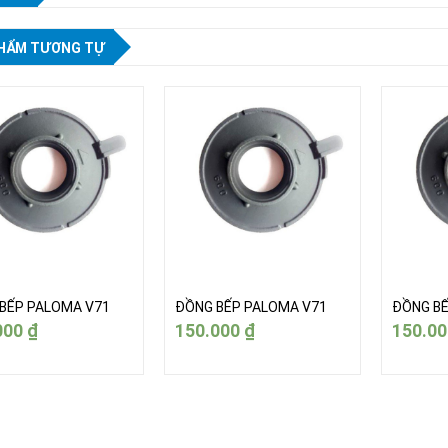
HẨM TƯƠNG TỰ
BẾP PALOMA V71
ĐỒNG BẾP PALOMA V71
ĐỒNG BẾ
000
₫
150.000
₫
150.0