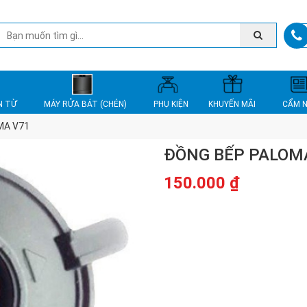
N TỪ
MÁY RỬA BÁT (CHÉN)
PHỤ KIỆN
KHUYẾN MÃI
CẨM 
MA V71
ĐỒNG BẾP PALOM
150.000
₫