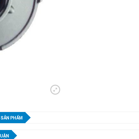
 SẢN PHẨM
LUẬN