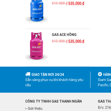
613.000
₫
535.000
₫
GAS ACE HỒNG
613.000
₫
535.000
₫
GIAO TẬN NƠI 24/24
HÀN
Sẵn sàng phục vụ khi khách hàng yêu
Siam Gas
cầu
Pacific,
CÔNG TY TNHH GAS THANH NGÂN
GAS TH
Đ/c: 216
Giới thiệu