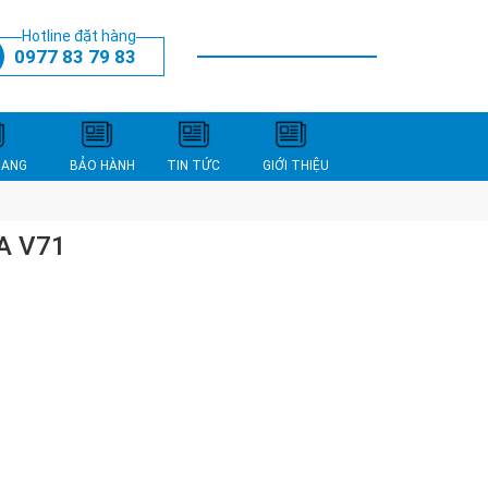
Hotline đặt hàng
0977 83 79 83
THANH TOÁN
XEM GIỎ HÀNG
NANG
BẢO HÀNH
TIN TỨC
GIỚI THIỆU
A V71