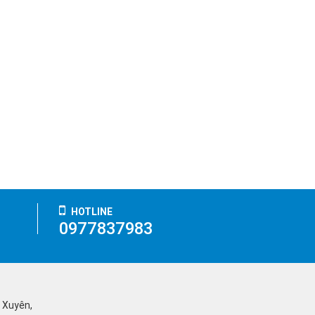
HOTLINE
0977837983
ỹ Xuyên,