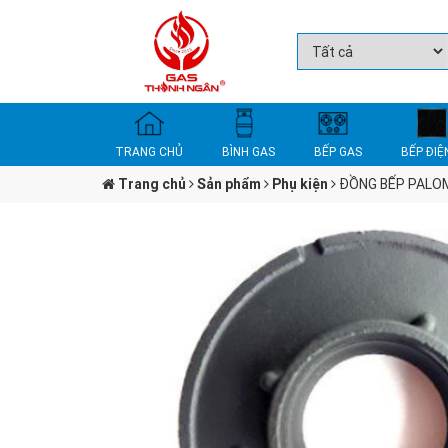
TRANG CHỦ
BÌNH GAS
BẾP GAS
BẾP ĐIỆ
Trang chủ
Sản phẩm
Phụ kiện
ĐỒNG BẾP PALO