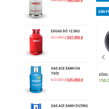
545.000
₫
480.000
₫
SẢN P
ESGAS ĐỎ 12.5KG
557.000
₫
507.000
₫
GAS ACE XANH DA
TRỜI
G BẾP PALOMA V71
ĐỒNG BẾP PALOMA V71
ĐỒNG 
0.000
₫
150.000
₫
150.
613.000
₫
535.000
₫
GAS ACE XANH DƯƠNG