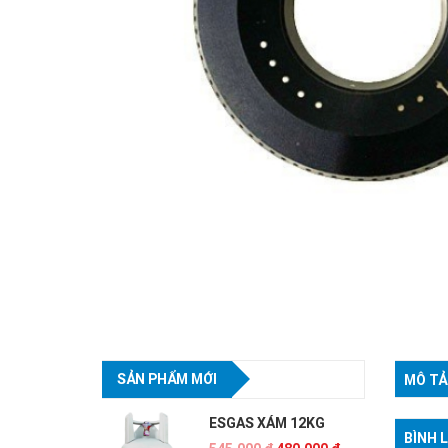
SẢN PHẨM MỚI
MÔ TẢ
ESGAS XÁM 12KG
BÌNH 