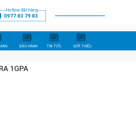
Hotline đặt hàng
0977 83 79 83
THANH TOÁN
XEM GIỎ HÀNG
NANG
BẢO HÀNH
TIN TỨC
GIỚI THIỆU
RA 1GPA