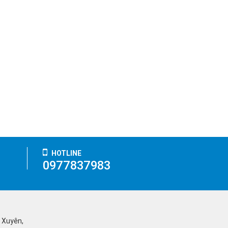
HOTLINE
0977837983
ỹ Xuyên,