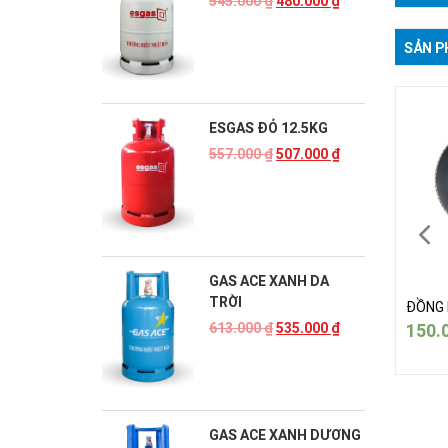
545.000
₫
480.000
₫
SẢN P
ESGAS ĐỎ 12.5KG
557.000
₫
507.000
₫
GAS ACE XANH DA
TRỜI
G BẾP ÂM IKURA 1GPA
ĐỒNG BẾP ÂM IKURA 1GPA
ĐỒNG 
0.000
₫
150.000
₫
150.
613.000
₫
535.000
₫
GAS ACE XANH DƯƠNG