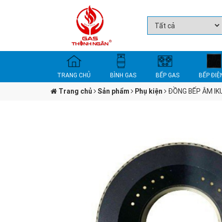
TRANG CHỦ
BÌNH GAS
BẾP GAS
BẾP ĐIỆ
Trang chủ
Sản phẩm
Phụ kiện
ĐỒNG BẾP ÂM IK