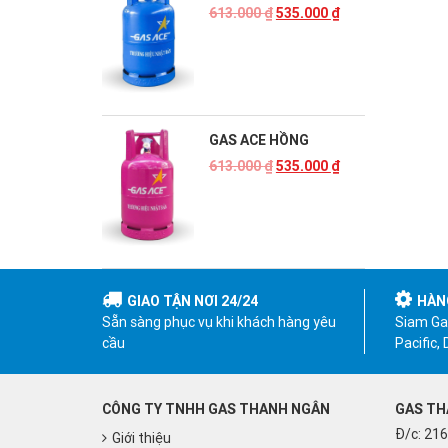
613.000
₫
535.000
₫
GAS ACE HỒNG
613.000
₫
535.000
₫
GIAO TẬN NƠI 24/24
HÀN
Sẵn sàng phục vụ khi khách hàng yêu
Siam Gas
cầu
Pacific,
CÔNG TY TNHH GAS THANH NGÂN
GAS TH
Đ/c: 216
Giới thiệu