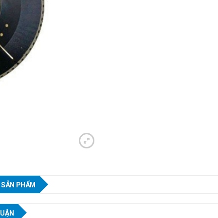
 SẢN PHẨM
LUẬN