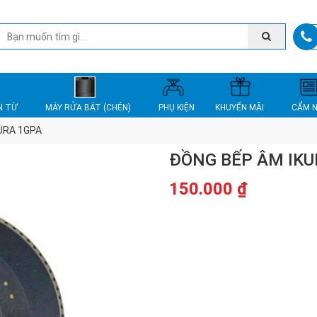
N TỪ
MÁY RỬA BÁT (CHÉN)
PHỤ KIỆN
KHUYẾN MÃI
CẨM 
URA 1GPA
ĐỒNG BẾP ÂM IKU
150.000
₫