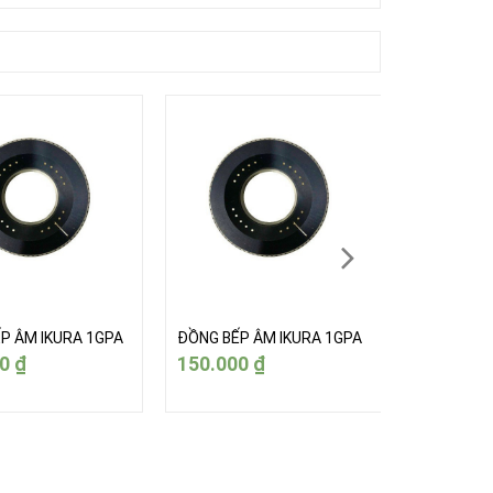
P ÂM IKURA 1GPA
ĐỒNG BẾP ÂM IKURA 1GPA
ĐỒNG BẾP 
00
₫
150.000
₫
150.000