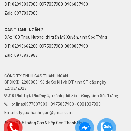
ĐT: 02993837983; 0977837983; 0906837983
Zalo:
0977837983
GAS THANH NGÂN 2
Đ/c: 188 Triệu Nương, thị trấn Mỹ Xuyên, tỉnh Sóc Trăng
ĐT: 02993662288; 0975837983; 0898837983
Zalo:
0975837983
CÔNG TY TNHH GAS THANH NGÂN
GPDKKD: 2200805196 do Sở KH và ĐT tỉnh ST cấp ngày
22/03/2023
216 Phú Lợi, Phường 2, thành phố Sóc Trăng, tỉnh Sóc Trăng
Hotline:
0977837983 - 0975837983 - 0981837983
Email: ctygasthanhngan@gmail.com
© 2020 Hệ thống Gas & bếp Gas Thanh Ngân