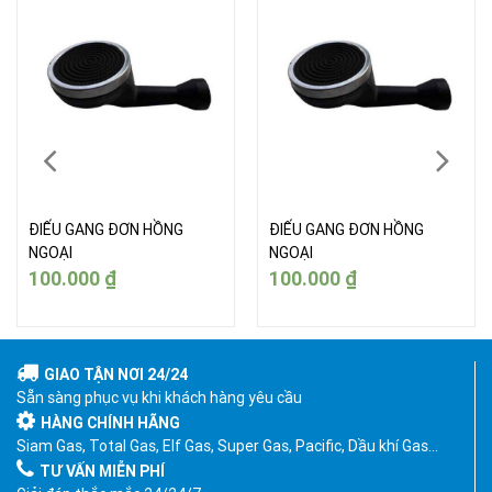
ĐIẾU GANG ĐƠN HỒNG
ĐIẾU GANG ĐƠN HỒNG
NGOẠI
NGOẠI
100.000
₫
100.000
₫
GIAO TẬN NƠI 24/24
Sẵn sàng phục vụ khi khách hàng yêu cầu
HÀNG CHÍNH HÃNG
Siam Gas, Total Gas, Elf Gas, Super Gas, Pacific, Dầu khí Gas…
TƯ VẤN MIỄN PHÍ