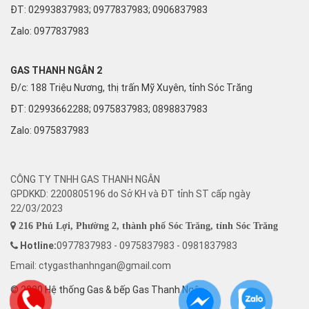
ĐT: 02993837983; 0977837983; 0906837983
Zalo:
0977837983
GAS THANH NGÂN 2
Đ/c: 188 Triệu Nương, thị trấn Mỹ Xuyên, tỉnh Sóc Trăng
ĐT: 02993662288; 0975837983; 0898837983
Zalo:
0975837983
CÔNG TY TNHH GAS THANH NGÂN
GPDKKD: 2200805196 do Sở KH và ĐT tỉnh ST cấp ngày
22/03/2023
216 Phú Lợi, Phường 2, thành phố Sóc Trăng, tỉnh Sóc Trăng
Hotline:
0977837983 - 0975837983 - 0981837983
Email: ctygasthanhngan@gmail.com
© 2020 Hệ thống Gas & bếp Gas Thanh Ngân