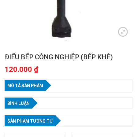
ĐIẾU BẾP CÔNG NGHIỆP (BẾP KHÈ)
120.000
₫
MÔ TẢ SẢN PHẨM
BÌNH LUẬN
SẢN PHẨM TƯƠNG TỰ