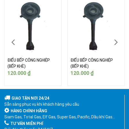
ĐIẾU BẾP CÔNG NGHIỆP
ĐIẾU BẾP CÔNG NGHIỆP
(BẾP KHÈ)
(BẾP KHÈ)
120.000
₫
120.000
₫
GIAO TẬN NƠI 24/24
Sẵn sàng phục vụ khi khách hàng yêu cầu
HÀNG CHÍNH HÃNG
Siam Gas, Total Gas, Elf Gas, Super Gas, Pacific, Dầu khí Gas…
TƯ VẤN MIỄN PHÍ