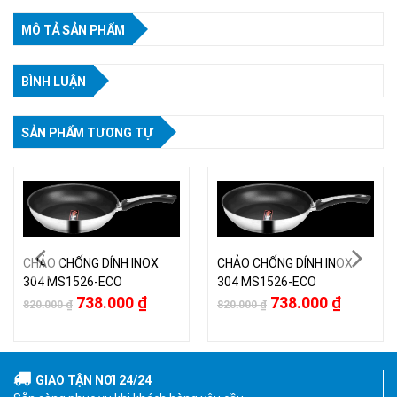
MÔ TẢ SẢN PHẨM
BÌNH LUẬN
SẢN PHẨM TƯƠNG TỰ
CHẢO CHỐNG DÍNH INOX
CHẢO CHỐNG DÍNH INOX
304 MS1526-ECO
304 MS1526-ECO
738.000
₫
738.000
₫
820.000
₫
820.000
₫
GIAO TẬN NƠI 24/24