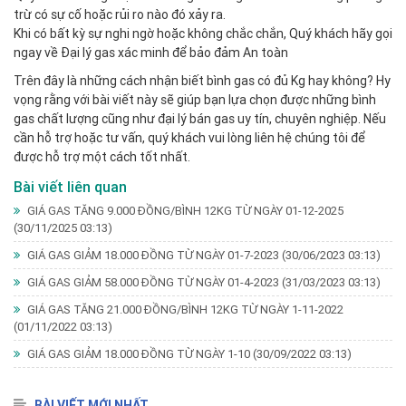
trừ có sự cố hoặc rủi ro nào đó xảy ra.
Khi có bất kỳ sự nghi ngờ hoặc không chắc chắn, Quý khách hãy gọi
ngay về Đại lý gas xác minh để bảo đảm An toàn
Trên đây là những cách nhận biết bình gas có đủ Kg hay không? Hy
vọng rằng với bài viết này sẽ giúp bạn lựa chọn được những bình
gas chất lượng cũng như đại lý bán gas uy tín, chuyên nghiệp. Nếu
cần hỗ trợ hoặc tư vấn, quý khách vui lòng liên hệ chúng tôi để
được hỗ trợ một cách tốt nhất.
Bài viết liên quan
GIÁ GAS TĂNG 9.000 ĐỒNG/BÌNH 12KG TỪ NGÀY 01-12-2025
(30/11/2025 03:13)
GIÁ GAS GIẢM 18.000 ĐỒNG TỪ NGÀY 01-7-2023
(30/06/2023 03:13)
GIÁ GAS GIẢM 58.000 ĐỒNG TỪ NGÀY 01-4-2023
(31/03/2023 03:13)
GIÁ GAS TĂNG 21.000 ĐỒNG/BÌNH 12KG TỪ NGÀY 1-11-2022
(01/11/2022 03:13)
GIÁ GAS GIẢM 18.000 ĐỒNG TỪ NGÀY 1-10
(30/09/2022 03:13)
BÀI VIẾT MỚI NHẤT