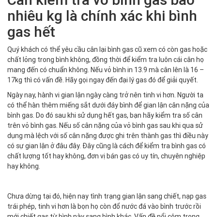
nhiêu kg là chính xác khi bình
gas hết
Quý khách có thể yêu cầu cân lại bình gas cũ xem có còn gas hoặc
chất lỏng trong bình không, đồng thời để kiểm tra luôn cái cân họ
mang đến có chuẩn không. Nếu vỏ bình in 13.9 mà cân lên là 16 –
17kg thì có vấn đề. Hãy gọi ngay đến đại lý gas đó để giải quyết.
Ngày nay, hành vi gian lận ngày càng trở nên tinh vi hơn. Người ta
có thể hàn thêm miếng sắt dưới đáy bình để gian lận cân nặng của
bình gas. Do đó sau khi sử dụng hết gas, bạn hãy kiểm tra số cân
trên vỏ bình gas. Nếu số cân nặng của vỏ bình gas sau khi qua sử
dụng mà lệch với số cân nặng được ghi trên thành gas thì điều này
có sự gian lận ở đâu đây. Đây cũng là cách để kiểm tra bình gas có
chất lượng tốt hay không, đơn vị bán gas có uy tín, chuyên nghiệp
hay không.
Chưa dừng tại đó, hiện nay tình trạng gian lận sang chiết, nạp gas
trái phép, tinh vi hơn là bọn họ còn đổ nước đá vào bình trước rồi
mới chiết gas từ bình này sang bình khác. Vấn đề nổi cộm trong