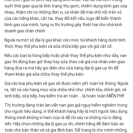
suốt thời gian qua là tình trạng thu gom, chiếm dụng bình gas của
nhau, thậm chí có những đơn vị, cá nhân đã mài chữ nổi trên vỏ
của các hãng khác, cắt tai, thay đổi kết cấu, logo để biến thành
bình gas của mình, tung ra thị trường gây thiệt hại cho nhà kinh
doanh gas chân chính.
Ngoài ra một số đại lý gas khác còn móc túi khách hàng dưới hình
thức thay thế phụ kiện và sửa chữa bếp gas với giá cắt cổ.
Nếu các bạn bị hỏng bếp hoặc phải thay thế phụ kiện như dây, van
gas thì đừng bao giờ thay hay sửa theo cái giá mà nhân viên giao
hàng đưa ra mà hãy gọi điện cho cửa hàng đại lý gas uy tín để
tham khảo giá sửa chữa thay thế phụ kiện.
Giá các loại phụ kiện về gas sẽ được niêm yết toàn hệ thông. Ngoài
ra, tất cả các hạng mục sửa chữa nhỏ như: chỉnh lửa, chỉnh gió, vệ
sinh bếp, sửa bếp, hay kiểm tra an toàn … là hoàn toàn MIỄN PHÍ!
Thị trường đang tràn lan vấn nạn gas giả nguy hiểm nghiêm trọng
cho người tiêu dùng, vì thế khách hàng hãy là một người tiêu dùng
thông minh không vì ham của rẻ để rồi xảy ra những rủi ro đáng
tiếc. Hãy chọn những đại lý gas uy tín, chính hãng để đảm bảo an
toàn cho bản thân và cả gia đình bạn. Để trang bị cho mình những