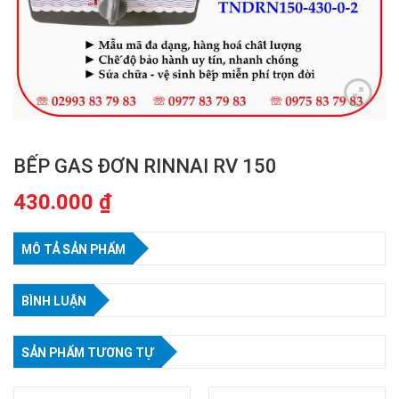
BẾP GAS ĐƠN RINNAI RV 150
430.000
₫
MÔ TẢ SẢN PHẨM
BÌNH LUẬN
SẢN PHẨM TƯƠNG TỰ