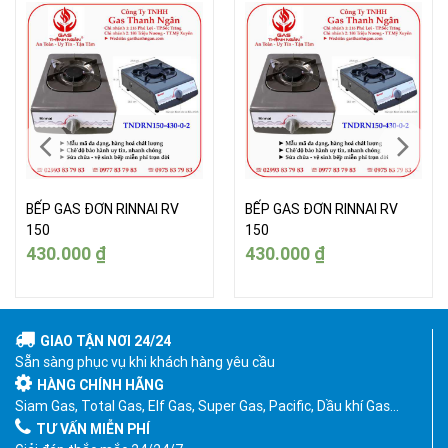
BẾP GAS ĐƠN RINNAI RV
BẾP GAS ĐƠN RINNAI RV
150
150
430.000
₫
430.000
₫
GIAO TẬN NƠI 24/24
Sẵn sàng phục vụ khi khách hàng yêu cầu
HÀNG CHÍNH HÃNG
Siam Gas, Total Gas, Elf Gas, Super Gas, Pacific, Dầu khí Gas…
TƯ VẤN MIỄN PHÍ