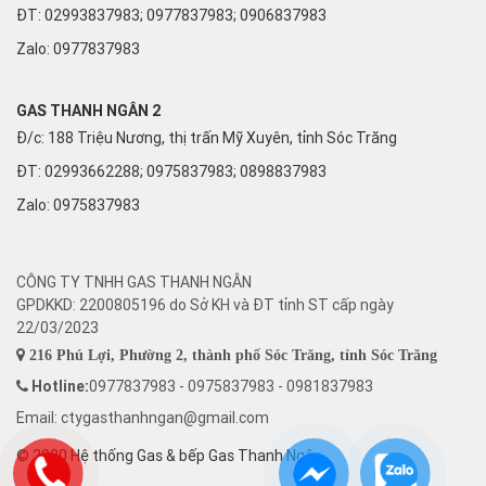
ĐT: 02993837983; 0977837983; 0906837983
Zalo:
0977837983
GAS THANH NGÂN 2
Đ/c: 188 Triệu Nương, thị trấn Mỹ Xuyên, tỉnh Sóc Trăng
ĐT: 02993662288; 0975837983; 0898837983
Zalo:
0975837983
CÔNG TY TNHH GAS THANH NGÂN
GPDKKD: 2200805196 do Sở KH và ĐT tỉnh ST cấp ngày
22/03/2023
216 Phú Lợi, Phường 2, thành phố Sóc Trăng, tỉnh Sóc Trăng
Hotline:
0977837983 - 0975837983 - 0981837983
Email: ctygasthanhngan@gmail.com
© 2020 Hệ thống Gas & bếp Gas Thanh Ngân