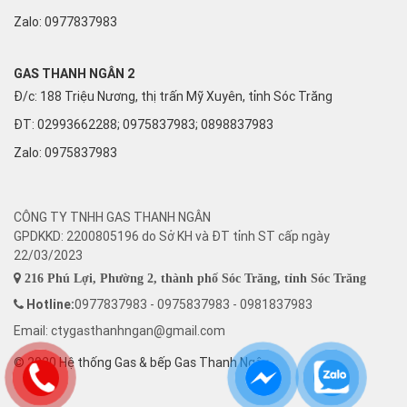
Zalo:
0977837983
GAS THANH NGÂN 2
Đ/c: 188 Triệu Nương, thị trấn Mỹ Xuyên, tỉnh Sóc Trăng
ĐT: 02993662288; 0975837983; 0898837983
Zalo:
0975837983
CÔNG TY TNHH GAS THANH NGÂN
GPDKKD: 2200805196 do Sở KH và ĐT tỉnh ST cấp ngày
22/03/2023
216 Phú Lợi, Phường 2, thành phố Sóc Trăng, tỉnh Sóc Trăng
Hotline:
0977837983 - 0975837983 - 0981837983
Email: ctygasthanhngan@gmail.com
© 2020 Hệ thống Gas & bếp Gas Thanh Ngân