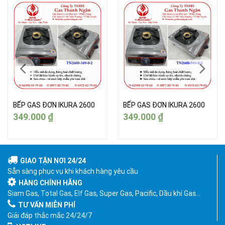
BẾP GAS ĐƠN IKURA 2600
BẾP GAS ĐƠN IKURA 2600
349.000
₫
349.000
₫
GIAO TẬN NƠI 24/24
Sẵn sàng phục vụ khi khách hàng yêu cầu
HÀNG CHÍNH HÃNG
Siam Gas, Total Gas, Elf Gas, Super Gas, Pacific, Dầu khí Gas…
TƯ VẤN MIỄN PHÍ
Giải đáp thắc mắc 24/24/7