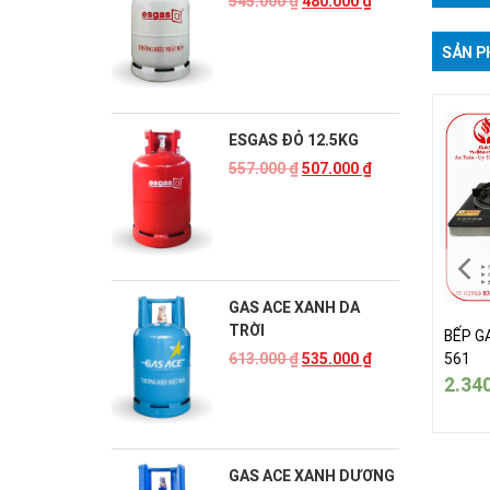
545.000
₫
480.000
₫
SẢN P
ESGAS ĐỎ 12.5KG
557.000
₫
507.000
₫
GAS ACE XANH DA
TRỜI
 GAS ĐÔI SANKA TECH
BẾP GAS ĐÔI SANKA TECH
BẾP G
561
561
613.000
₫
535.000
₫
340.000
₫
2.340.000
₫
2.34
GAS ACE XANH DƯƠNG