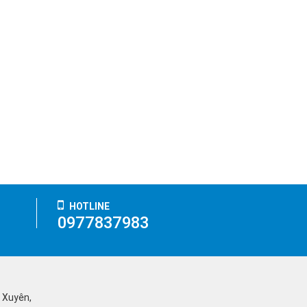
HOTLINE
0977837983
ỹ Xuyên,