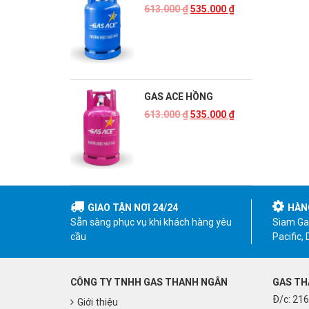
613.000
₫
535.000
₫
GAS ACE HỒNG
613.000
₫
535.000
₫
GIAO TẬN NƠI 24/24
HÀN
Sẵn sàng phục vụ khi khách hàng yêu
Siam Gas
cầu
Pacific,
CÔNG TY TNHH GAS THANH NGÂN
GAS TH
Đ/c: 216
Giới thiệu