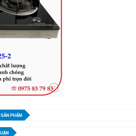
 SẢN PHẨM
LUẬN