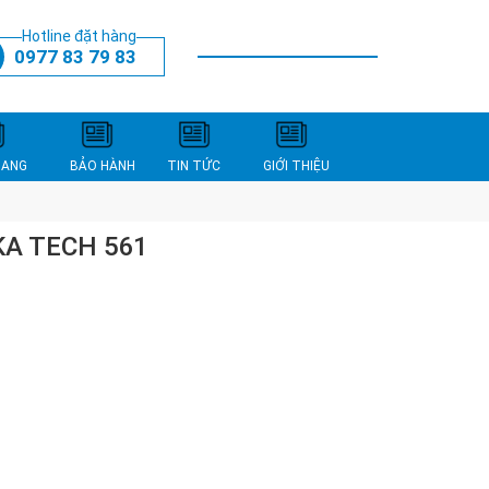
Hotline đặt hàng
0977 83 79 83
THANH TOÁN
XEM GIỎ HÀNG
NANG
BẢO HÀNH
TIN TỨC
GIỚI THIỆU
KA TECH 561