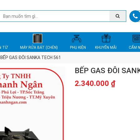
N TỪ
MÁY RỬA BÁT (CHÉN)
PHỤ KIỆN
KHUYẾN MÃI
CẨM 
BẾP GAS ĐÔI SANKA TECH 561
BẾP GAS ĐÔI SAN
2.340.000
₫