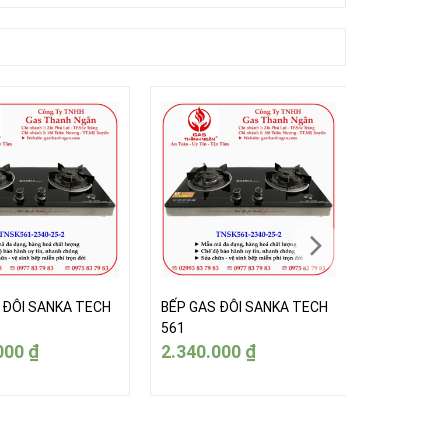
 ĐÔI SANKA TECH
BẾP GAS ĐÔI SANKA TECH
BẾP GAS Đ
561
561
000
₫
2.340.000
₫
2.340.0