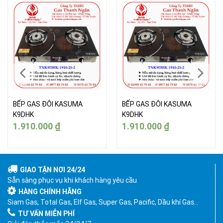
BẾP GAS ĐÔI KASUMA
BẾP GAS ĐÔI KASUMA
K9DHK
K9DHK
1.910.000
₫
1.910.000
₫
GIAO TẬN NƠI 24/24
Sẵn sàng phục vụ khi khách hàng yêu cầu
HÀNG CHÍNH HÃNG
Siam Gas, Total Gas, Elf Gas, Super Gas, Pacific, Dầu khí Gas…
TƯ VẤN MIỄN PHÍ