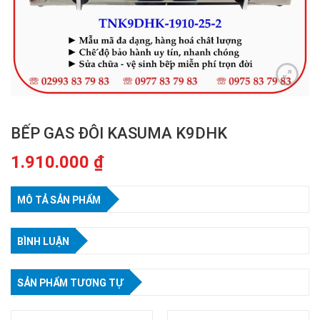
BẾP GAS ĐÔI KASUMA K9DHK
1.910.000
₫
MÔ TẢ SẢN PHẨM
BÌNH LUẬN
SẢN PHẨM TƯƠNG TỰ