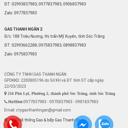
ĐT: 02993837983; 0977837983; 0906837983
Zalo:
0977837983
GAS THANH NGÂN 2
Đ/c: 188 Triệu Nương, thị trấn Mỹ Xuyên, tỉnh Sóc Trăng
ĐT: 02993662288; 0975837983; 0898837983
Zalo:
0975837983
CÔNG TY TNHH GAS THANH NGÂN
GPDKKD: 2200805196 do Sở KH và ĐT tỉnh ST cấp ngày
22/03/2023
216 Phú Lợi, Phường 2, thành phố Sóc Trăng, tỉnh Sóc Trăng
Hotline:
0977837983 - 0975837983 - 0981837983
Email: ctygasthanhngan@gmail.com
© 2020 Hệ thống Gas & bếp Gas Thanh Ngân