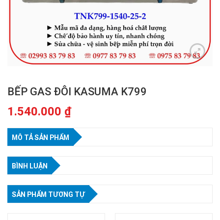
BẾP GAS ĐÔI KASUMA K799
1.540.000
₫
MÔ TẢ SẢN PHẨM
BÌNH LUẬN
SẢN PHẨM TƯƠNG TỰ