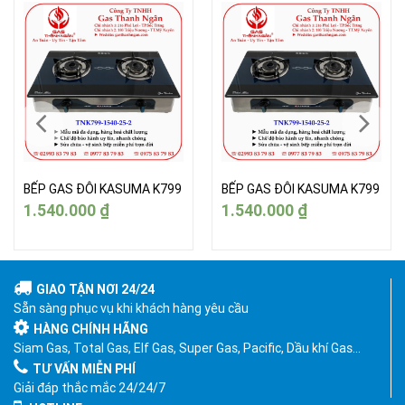
BẾP GAS ĐÔI KASUMA K799
BẾP GAS ĐÔI KASUMA K799
1.540.000
₫
1.540.000
₫
GIAO TẬN NƠI 24/24
Sẵn sàng phục vụ khi khách hàng yêu cầu
HÀNG CHÍNH HÃNG
Siam Gas, Total Gas, Elf Gas, Super Gas, Pacific, Dầu khí Gas…
TƯ VẤN MIỄN PHÍ
Giải đáp thắc mắc 24/24/7