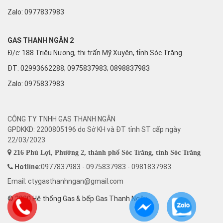
Zalo:
0977837983
GAS THANH NGÂN 2
Đ/c: 188 Triệu Nương, thị trấn Mỹ Xuyên, tỉnh Sóc Trăng
ĐT: 02993662288; 0975837983; 0898837983
Zalo:
0975837983
CÔNG TY TNHH GAS THANH NGÂN
GPDKKD: 2200805196 do Sở KH và ĐT tỉnh ST cấp ngày
22/03/2023
216 Phú Lợi, Phường 2, thành phố Sóc Trăng, tỉnh Sóc Trăng
Hotline:
0977837983 - 0975837983 - 0981837983
Email: ctygasthanhngan@gmail.com
© 2020 Hệ thống Gas & bếp Gas Thanh Ngân