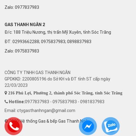
Zalo:
0977837983
GAS THANH NGÂN 2
Đ/c: 188 Triệu Nương, thị trấn Mỹ Xuyên, tỉnh Sóc Trăng
ĐT: 02993662288; 0975837983; 0898837983
Zalo:
0975837983
CÔNG TY TNHH GAS THANH NGÂN
GPDKKD: 2200805196 do Sở KH và ĐT tỉnh ST cấp ngày
22/03/2023
216 Phú Lợi, Phường 2, thành phố Sóc Trăng, tỉnh Sóc Trăng
Hotline:
0977837983 - 0975837983 - 0981837983
Email: ctygasthanhngan@gmail.com
© 2020 Hệ thống Gas & bếp Gas Thanh Ngân