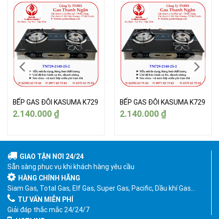
BẾP GAS ĐÔI KASUMA K729
BẾP GAS ĐÔI KASUMA K729
2.140.000
₫
2.140.000
₫
GIAO TẬN NƠI 24/24
Sẵn sàng phục vụ khi khách hàng yêu cầu
HÀNG CHÍNH HÃNG
Siam Gas, Total Gas, Elf Gas, Super Gas, Pacific, Dầu khí Gas…
TƯ VẤN MIỄN PHÍ
Giải đáp thắc mắc 24/24/7