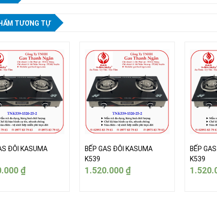
HẨM TƯƠNG TỰ
AS ĐÔI KASUMA
BẾP GAS ĐÔI KASUMA
BẾP GAS
K539
K539
0.000
₫
1.520.000
₫
1.520.