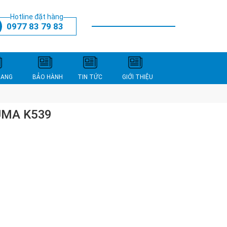
Hotline đặt hàng
0977 83 79 83
THANH TOÁN
XEM GIỎ HÀNG
NANG
BẢO HÀNH
TIN TỨC
GIỚI THIỆU
UMA K539