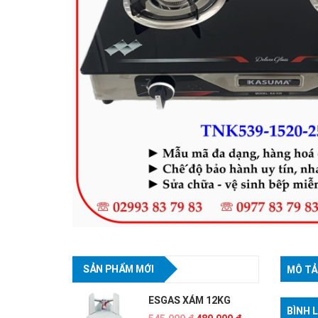
SẢN PHẨM MỚI
MÔ TẢ
ESGAS XÁM 12KG
BÌNH 