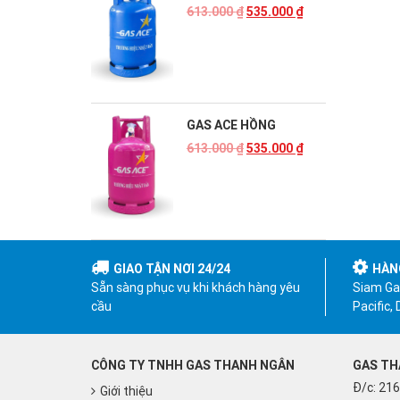
613.000
₫
535.000
₫
GAS ACE HỒNG
613.000
₫
535.000
₫
GIAO TẬN NƠI 24/24
HÀN
Sẵn sàng phục vụ khi khách hàng yêu
Siam Gas
cầu
Pacific,
CÔNG TY TNHH GAS THANH NGÂN
GAS TH
Đ/c: 216
Giới thiệu