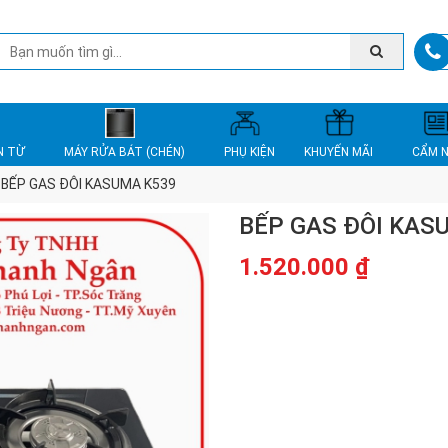
N TỪ
MÁY RỬA BÁT (CHÉN)
PHỤ KIỆN
KHUYẾN MÃI
CẨM 
BẾP GAS ĐÔI KASUMA K539
BẾP GAS ĐÔI KAS
1.520.000
₫