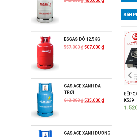
545.000
₫
480.000
₫
SẢN P
ESGAS ĐỎ 12.5KG
557.000
₫
507.000
₫
GAS ACE XANH DA
TRỜI
 GAS ĐÔI KASUMA
BẾP GAS ĐÔI KASUMA
BẾP G
9
K539
K539
613.000
₫
535.000
₫
520.000
₫
1.520.000
₫
1.52
GAS ACE XANH DƯƠNG