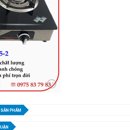
 SẢN PHẨM
LUẬN