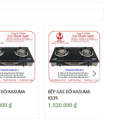
 ĐÔI KASUMA
BẾP GAS ĐÔI KASUMA
BẾP GAS Đ
K539
K539
000
₫
1.520.000
₫
1.520.0