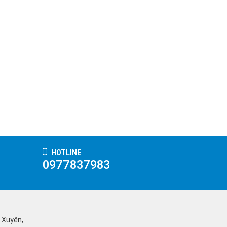
HOTLINE
0977837983
ỹ Xuyên,