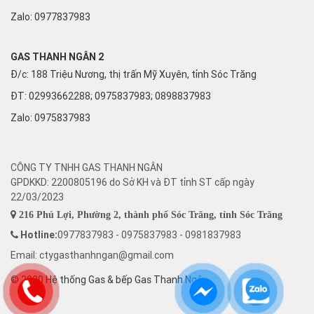
Zalo:
0977837983
GAS THANH NGÂN 2
Đ/c: 188 Triệu Nương, thị trấn Mỹ Xuyên, tỉnh Sóc Trăng
ĐT: 02993662288; 0975837983; 0898837983
Zalo:
0975837983
CÔNG TY TNHH GAS THANH NGÂN
GPDKKD: 2200805196 do Sở KH và ĐT tỉnh ST cấp ngày
22/03/2023
216 Phú Lợi, Phường 2, thành phố Sóc Trăng, tỉnh Sóc Trăng
Hotline:
0977837983 - 0975837983 - 0981837983
Email: ctygasthanhngan@gmail.com
© 2020 Hệ thống Gas & bếp Gas Thanh Ngân