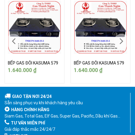
BẾP GAS ĐÔI KASUMA 579
BẾP GAS ĐÔI KASUMA 579
1.640.000
₫
1.640.000
₫
GIAO TẬN NƠI 24/24
Sẵn sàng phục vụ khi khách hàng yêu cầu
HÀNG CHÍNH HÃNG
Siam Gas, Total Gas, Elf Gas, Super Gas, Pacific, Dầu khí Gas…
TƯ VẤN MIỄN PHÍ
Giải đáp thắc mắc 24/24/7