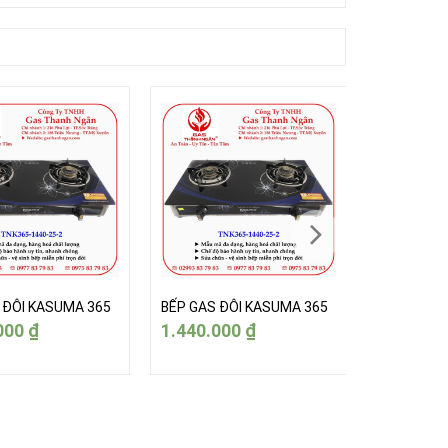
 ĐÔI KASUMA 365
BẾP GAS ĐÔI KASUMA 365
BẾP GAS Đ
000
₫
1.440.000
₫
1.440.0