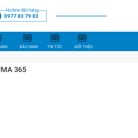
Hotline đặt hàng
0977 83 79 83
THANH TOÁN
XEM GIỎ HÀNG
NANG
BẢO HÀNH
TIN TỨC
GIỚI THIỆU
UMA 365