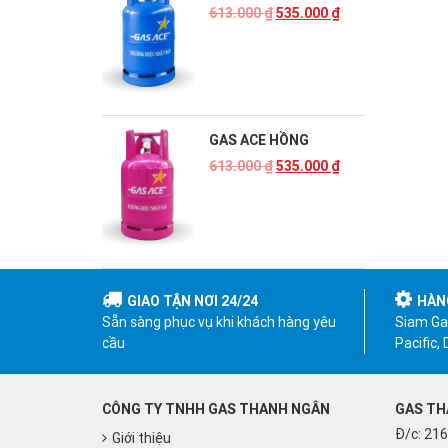
613.000
₫
535.000
₫
GAS ACE HỒNG
613.000
₫
535.000
₫
GIAO TẬN NƠI 24/24
HÀN
Sẵn sàng phục vụ khi khách hàng yêu
Siam Gas
cầu
Pacific,
CÔNG TY TNHH GAS THANH NGÂN
GAS TH
Đ/c: 216
Giới thiệu