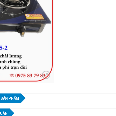
 SẢN PHẨM
LUẬN