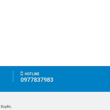
HOTLINE
0977837983
ỹ Xuyên,