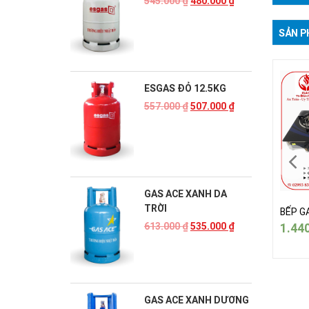
545.000
₫
480.000
₫
SẢN P
ESGAS ĐỎ 12.5KG
557.000
₫
507.000
₫
GAS ACE XANH DA
TRỜI
 GAS ĐÔI KASUMA 365
BẾP GAS ĐÔI KASUMA 365
BẾP G
440.000
₫
1.440.000
₫
1.44
613.000
₫
535.000
₫
GAS ACE XANH DƯƠNG