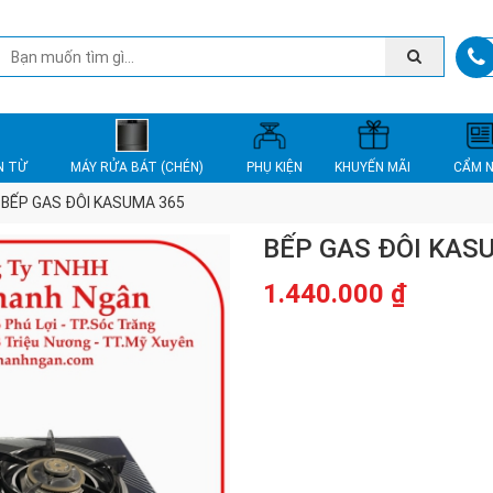
N TỪ
MÁY RỬA BÁT (CHÉN)
PHỤ KIỆN
KHUYẾN MÃI
CẨM 
BẾP GAS ĐÔI KASUMA 365
BẾP GAS ĐÔI KAS
1.440.000
₫