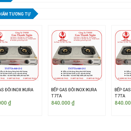
HẨM TƯƠNG TỰ
AS ĐÔI INOX IKURA
BẾP GAS ĐÔI INOX IKURA
BẾP GAS
T7TA
T7TA
000
₫
840.000
₫
840.0