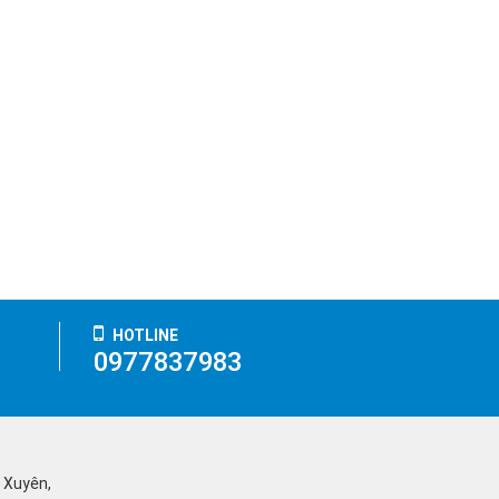
HOTLINE
0977837983
ỹ Xuyên,