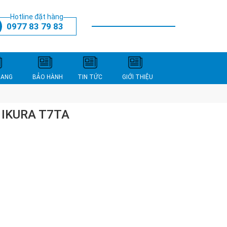
Hotline đặt hàng
0977 83 79 83
THANH TOÁN
XEM GIỎ HÀNG
NANG
BẢO HÀNH
TIN TỨC
GIỚI THIỆU
 IKURA T7TA