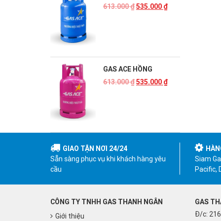
613.000
₫
535.000
₫
GAS ACE HỒNG
613.000
₫
535.000
₫
GIAO TẬN NƠI 24/24
HÀN
Sẵn sàng phục vụ khi khách hàng yêu
Siam Gas
cầu
Pacific,
CÔNG TY TNHH GAS THANH NGÂN
GAS TH
Đ/c: 216
Giới thiệu