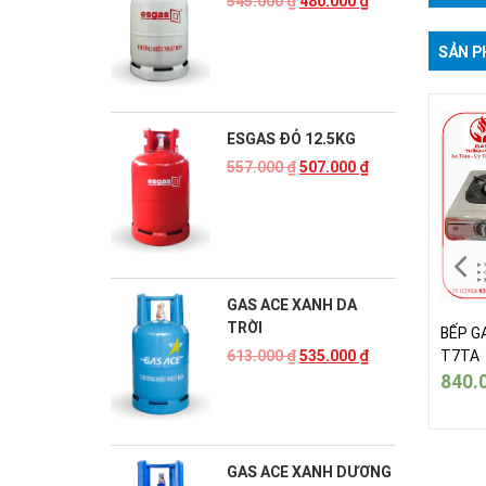
545.000
₫
480.000
₫
SẢN P
ESGAS ĐỎ 12.5KG
557.000
₫
507.000
₫
GAS ACE XANH DA
TRỜI
 GAS ĐÔI INOX IKURA
BẾP GAS ĐÔI INOX IKURA
BẾP G
A
T7TA
T7TA
613.000
₫
535.000
₫
0.000
₫
840.000
₫
840.
GAS ACE XANH DƯƠNG