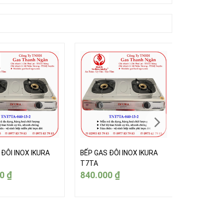
 ĐÔI INOX IKURA
BẾP GAS ĐÔI INOX IKURA
BẾP GAS Đ
T7TA
T7TA
00
₫
840.000
₫
840.000