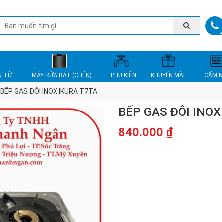
N TỪ
MÁY RỬA BÁT (CHÉN)
PHỤ KIỆN
KHUYẾN MÃI
CẨM 
BẾP GAS ĐÔI INOX IKURA T7TA
BẾP GAS ĐÔI INOX
840.000
₫