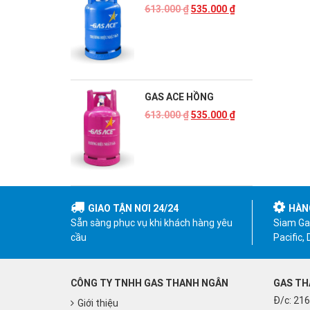
613.000
₫
535.000
₫
GAS ACE HỒNG
613.000
₫
535.000
₫
GIAO TẬN NƠI 24/24
HÀN
Sẵn sàng phục vụ khi khách hàng yêu
Siam Gas
cầu
Pacific,
CÔNG TY TNHH GAS THANH NGÂN
GAS TH
Đ/c: 216
Giới thiệu