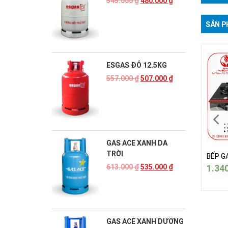
545.000
₫
480.000
₫
SẢN P
ESGAS ĐỎ 12.5KG
557.000
₫
507.000
₫
GAS ACE XANH DA
TRỜI
 GAS ĐÔI HAYASA 8500
BẾP GAS ĐÔI HAYASA 8500
BẾP G
340.000
₫
1.340.000
₫
1.34
613.000
₫
535.000
₫
GAS ACE XANH DƯƠNG