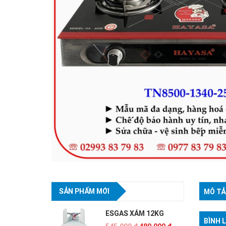
SẢN PHẨM MỚI
MÔ TẢ
ESGAS XÁM 12KG
BÌNH 