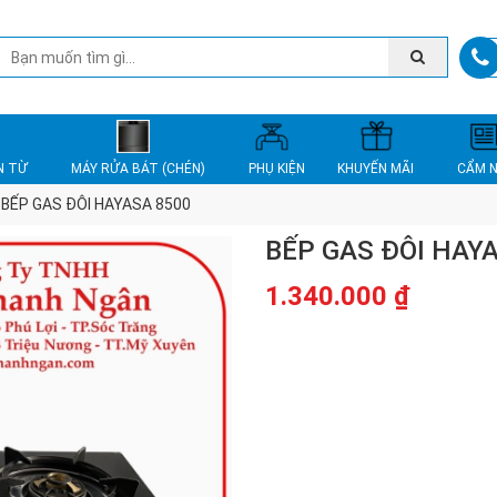
N TỪ
MÁY RỬA BÁT (CHÉN)
PHỤ KIỆN
KHUYẾN MÃI
CẨM 
BẾP GAS ĐÔI HAYASA 8500
BẾP GAS ĐÔI HAY
1.340.000
₫