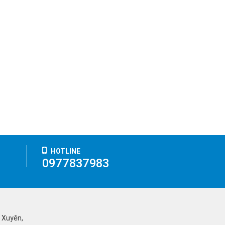
HOTLINE
0977837983
ỹ Xuyên,