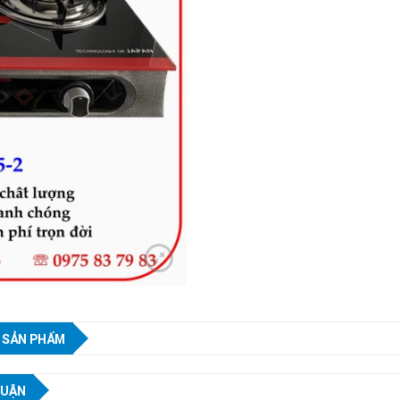
 SẢN PHẨM
LUẬN