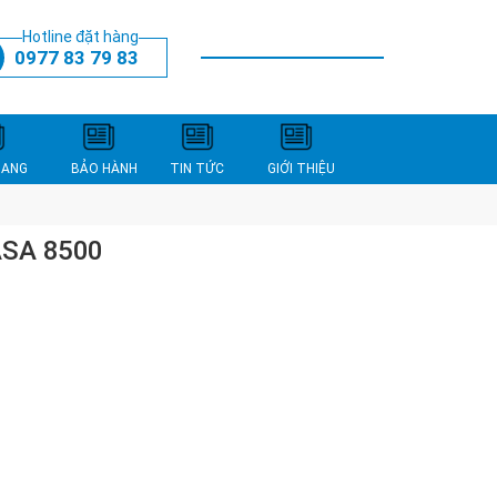
Hotline đặt hàng
0977 83 79 83
THANH TOÁN
XEM GIỎ HÀNG
NANG
BẢO HÀNH
TIN TỨC
GIỚI THIỆU
ASA 8500