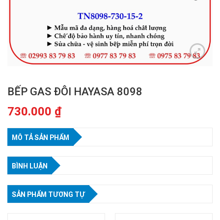
BẾP GAS ĐÔI HAYASA 8098
730.000
₫
MÔ TẢ SẢN PHẨM
BÌNH LUẬN
SẢN PHẨM TƯƠNG TỰ