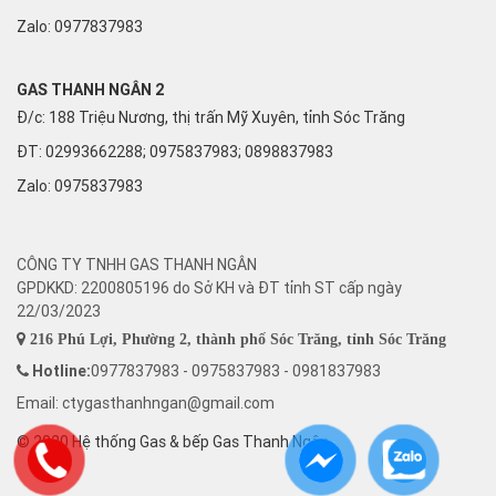
Zalo:
0977837983
GAS THANH NGÂN 2
Đ/c: 188 Triệu Nương, thị trấn Mỹ Xuyên, tỉnh Sóc Trăng
ĐT: 02993662288; 0975837983; 0898837983
Zalo:
0975837983
CÔNG TY TNHH GAS THANH NGÂN
GPDKKD: 2200805196 do Sở KH và ĐT tỉnh ST cấp ngày
22/03/2023
216 Phú Lợi, Phường 2, thành phố Sóc Trăng, tỉnh Sóc Trăng
Hotline:
0977837983 - 0975837983 - 0981837983
Email: ctygasthanhngan@gmail.com
© 2020 Hệ thống Gas & bếp Gas Thanh Ngân