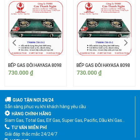
BẾP GAS ĐÔI HAYASA 8098
BẾP GAS ĐÔI HAYASA 8098
730.000
₫
730.000
₫
GIAO TẬN NƠI 24/24
Sẵn sàng phục vụ khi khách hàng yêu cầu
HÀNG CHÍNH HÃNG
Siam Gas, Total Gas, Elf Gas, Super Gas, Pacific, Dầu khí Gas…
TƯ VẤN MIỄN PHÍ
Giải đáp thắc mắc 24/24/7