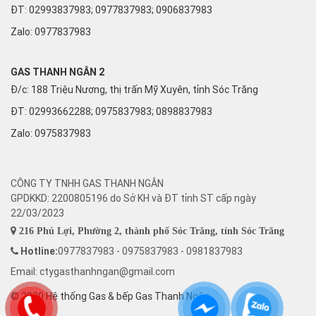
ĐT: 02993837983; 0977837983; 0906837983
Zalo:
0977837983
GAS THANH NGÂN 2
Đ/c: 188 Triệu Nương, thị trấn Mỹ Xuyên, tỉnh Sóc Trăng
ĐT: 02993662288; 0975837983; 0898837983
Zalo:
0975837983
CÔNG TY TNHH GAS THANH NGÂN
GPDKKD: 2200805196 do Sở KH và ĐT tỉnh ST cấp ngày
22/03/2023
216 Phú Lợi, Phường 2, thành phố Sóc Trăng, tỉnh Sóc Trăng
Hotline:
0977837983 - 0975837983 - 0981837983
Email: ctygasthanhngan@gmail.com
© 2020 Hệ thống Gas & bếp Gas Thanh Ngân