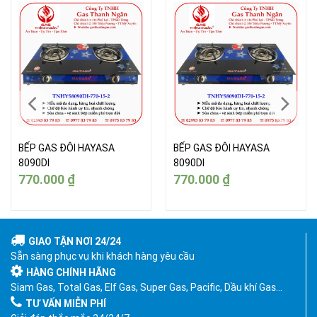
BẾP GAS ĐÔI HAYASA
BẾP GAS ĐÔI HAYASA
8090DI
8090DI
770.000
₫
770.000
₫
GIAO TẬN NƠI 24/24
Sẵn sàng phục vụ khi khách hàng yêu cầu
HÀNG CHÍNH HÃNG
Siam Gas, Total Gas, Elf Gas, Super Gas, Pacific, Dầu khí Gas…
TƯ VẤN MIỄN PHÍ