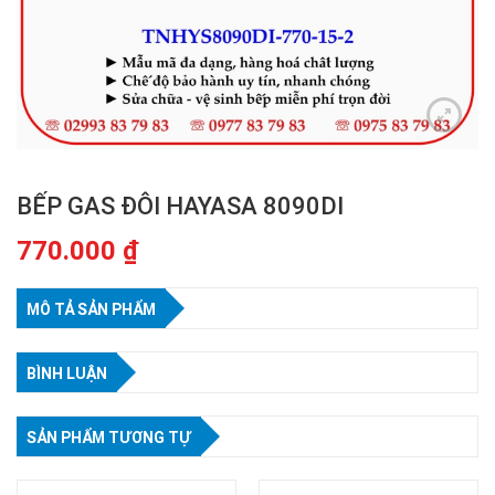
BẾP GAS ĐÔI HAYASA 8090DI
770.000
₫
MÔ TẢ SẢN PHẨM
BÌNH LUẬN
SẢN PHẨM TƯƠNG TỰ