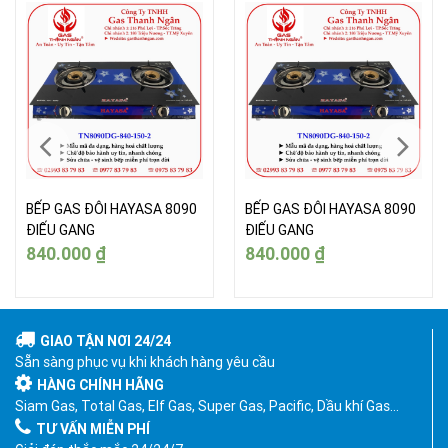
BẾP GAS ĐÔI HAYASA 8090
BẾP GAS ĐÔI HAYASA 8090
ĐIẾU GANG
ĐIẾU GANG
840.000
₫
840.000
₫
GIAO TẬN NƠI 24/24
Sẵn sàng phục vụ khi khách hàng yêu cầu
HÀNG CHÍNH HÃNG
Siam Gas, Total Gas, Elf Gas, Super Gas, Pacific, Dầu khí Gas…
TƯ VẤN MIỄN PHÍ