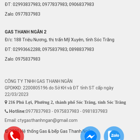
ĐT: 02993837983; 0977837983; 0906837983
Zalo:
0977837983
GAS THANH NGÂN 2
Đ/c: 188 Triệu Nương, thị trấn Mỹ Xuyên, tỉnh Sóc Trăng
ĐT: 02993662288; 0975837983; 0898837983
Zalo:
0975837983
CÔNG TY TNHH GAS THANH NGÂN
GPDKKD: 2200805196 do Sở KH và ĐT tỉnh ST cấp ngày
22/03/2023
216 Phú Lợi, Phường 2, thành phố Sóc Trăng, tỉnh Sóc Trăng
Hotline:
0977837983 - 0975837983 - 0981837983
Email: ctygasthanhngan@gmail.com
© 2020 Hệ thống Gas & bếp Gas Thanh Ngân