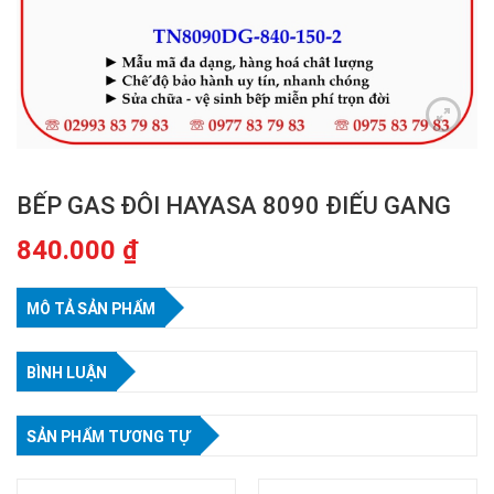
BẾP GAS ĐÔI HAYASA 8090 ĐIẾU GANG
840.000
₫
MÔ TẢ SẢN PHẨM
BÌNH LUẬN
SẢN PHẨM TƯƠNG TỰ