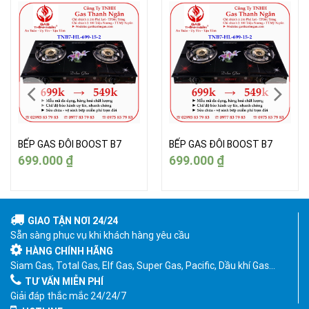
BẾP GAS ĐÔI BOOST B7
BẾP GAS ĐÔI BOOST B7
699.000
₫
699.000
₫
GIAO TẬN NƠI 24/24
Sẵn sàng phục vụ khi khách hàng yêu cầu
HÀNG CHÍNH HÃNG
Siam Gas, Total Gas, Elf Gas, Super Gas, Pacific, Dầu khí Gas…
TƯ VẤN MIỄN PHÍ
Giải đáp thắc mắc 24/24/7