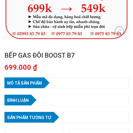
BẾP GAS ĐÔI BOOST B7
699.000
₫
MÔ TẢ SẢN PHẨM
BÌNH LUẬN
SẢN PHẨM TƯƠNG TỰ