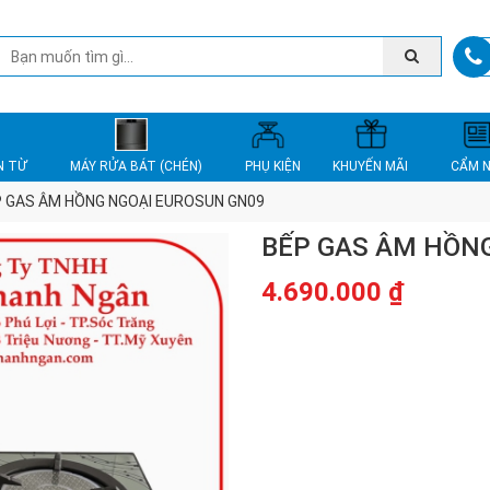
N TỪ
MÁY RỬA BÁT (CHÉN)
PHỤ KIỆN
KHUYẾN MÃI
CẨM 
P GAS ÂM HỒNG NGOẠI EUROSUN GN09
BẾP GAS ÂM HỒN
4.690.000
₫