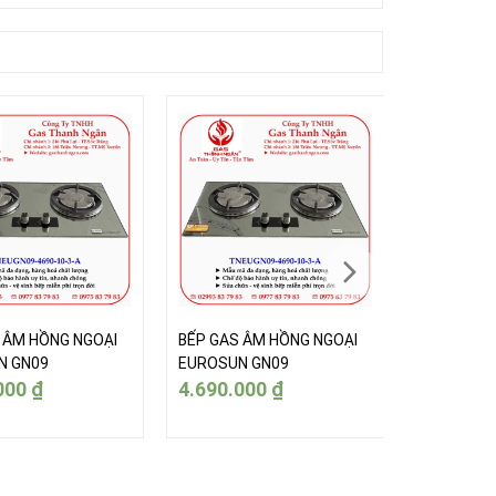
 ÂM HỒNG NGOẠI
BẾP GAS ÂM HỒNG NGOẠI
BẾP GAS Â
N GN09
EUROSUN GN09
EUROSUN 
000
₫
4.690.000
₫
4.690.0