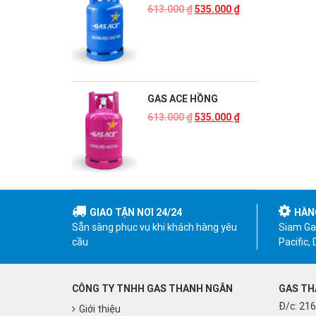
613.000
₫
535.000
₫
GAS ACE HỒNG
613.000
₫
535.000
₫
GIAO TẬN NƠI 24/24
HÀN
Sẵn sàng phục vụ khi khách hàng yêu
Siam Gas
cầu
Pacific,
CÔNG TY TNHH GAS THANH NGÂN
GAS TH
Đ/c: 216
Giới thiệu