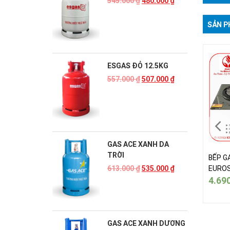
545.000
₫
480.000
₫
SẢN P
ESGAS ĐỎ 12.5KG
557.000
₫
507.000
₫
GAS ACE XANH DA
TRỜI
 GAS ÂM HỒNG NGOẠI
BẾP GAS ÂM HỒNG NGOẠI
BẾP G
OSUN GN09
EUROSUN GN09
EUROS
613.000
₫
535.000
₫
690.000
₫
4.690.000
₫
4.69
GAS ACE XANH DƯƠNG