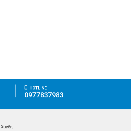
HOTLINE
0977837983
ỹ Xuyên,