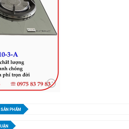
 SẢN PHẨM
LUẬN