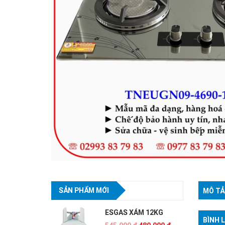
SẢN PHẨM MỚI
MÔ TẢ
ESGAS XÁM 12KG
BÌNH 