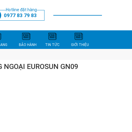
Hotline đặt hàng
0977 83 79 83
THANH TOÁN
XEM GIỎ HÀNG
NANG
BẢO HÀNH
TIN TỨC
GIỚI THIỆU
G NGOẠI EUROSUN GN09