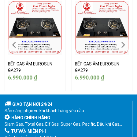
BẾP GAS ÂM EUROSUN
BẾP GAS ÂM EUROSUN
GA279
GA279
6.990.000
₫
6.990.000
₫
GIAO TẬN NƠI 24/24
Sẵn sàng phục vụ khi khách hàng yêu cầu
HÀNG CHÍNH HÃNG
Siam Gas, Total Gas, Elf Gas, Super Gas, Pacific, Dầu khí Gas…
TƯ VẤN MIỄN PHÍ