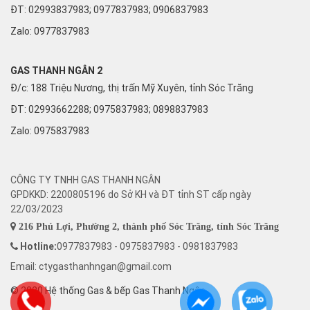
ĐT: 02993837983; 0977837983; 0906837983
Zalo:
0977837983
GAS THANH NGÂN 2
Đ/c: 188 Triệu Nương, thị trấn Mỹ Xuyên, tỉnh Sóc Trăng
ĐT: 02993662288; 0975837983; 0898837983
Zalo:
0975837983
CÔNG TY TNHH GAS THANH NGÂN
GPDKKD: 2200805196 do Sở KH và ĐT tỉnh ST cấp ngày
22/03/2023
216 Phú Lợi, Phường 2, thành phố Sóc Trăng, tỉnh Sóc Trăng
Hotline:
0977837983 - 0975837983 - 0981837983
Email: ctygasthanhngan@gmail.com
© 2020 Hệ thống Gas & bếp Gas Thanh Ngân