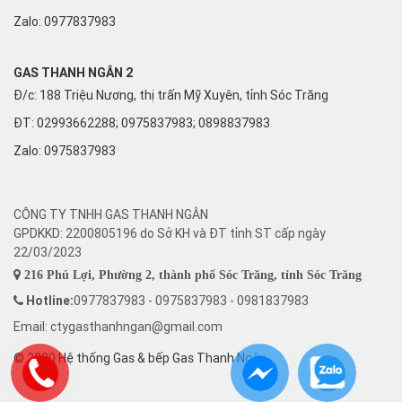
Zalo:
0977837983
GAS THANH NGÂN 2
Đ/c: 188 Triệu Nương, thị trấn Mỹ Xuyên, tỉnh Sóc Trăng
ĐT: 02993662288; 0975837983; 0898837983
Zalo:
0975837983
CÔNG TY TNHH GAS THANH NGÂN
GPDKKD: 2200805196 do Sở KH và ĐT tỉnh ST cấp ngày
22/03/2023
216 Phú Lợi, Phường 2, thành phố Sóc Trăng, tỉnh Sóc Trăng
Hotline:
0977837983 - 0975837983 - 0981837983
Email: ctygasthanhngan@gmail.com
© 2020 Hệ thống Gas & bếp Gas Thanh Ngân