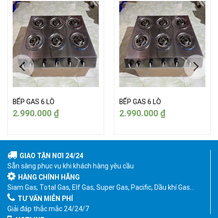
BẾP GAS 6 LÒ
BẾP GAS 6 LÒ
2.990.000
₫
2.990.000
₫
GIAO TẬN NƠI 24/24
Sẵn sàng phục vụ khi khách hàng yêu cầu
HÀNG CHÍNH HÃNG
Siam Gas, Total Gas, Elf Gas, Super Gas, Pacific, Dầu khí Gas…
TƯ VẤN MIỄN PHÍ
Giải đáp thắc mắc 24/24/7