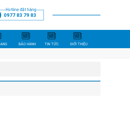
Hotline đặt hàng
0977 83 79 83
THANH TOÁN
XEM GIỎ HÀNG
NANG
BẢO HÀNH
TIN TỨC
GIỚI THIỆU