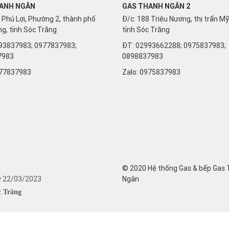
ANH NGÂN
GAS THANH NGÂN 2
 Phú Lợi, Phường 2, thành phố
Đ/c: 188 Triệu Nương, thị trấn M
g, tỉnh Sóc Trăng
tỉnh Sóc Trăng
93837983; 0977837983;
ĐT: 02993662288; 0975837983;
7983
0898837983
77837983
Zalo:
0975837983
© 2020 Hệ thống Gas & bếp Gas
y 22/03/2023
Ngân
c Trăng