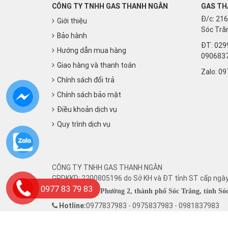
CÔNG TY TNHH GAS THANH NGÂN
GAS TH
Đ/c: 216
Giới thiệu
Sóc Trăn
Bảo hành
ĐT: 029
Hướng dẫn mua hàng
090683
Giao hàng và thanh toán
Zalo:
09
Chính sách đổi trả
Chính sách bảo mật
Điều khoản dịch vụ
Quy trình dịch vụ
CÔNG TY TNHH GAS THANH NGÂN
GPDKKD: 2200805196 do Sở KH và ĐT tỉnh ST cấp ngà
0977 83 79 83
216 Phú Lợi, Phường 2, thành phố Sóc Trăng, tỉnh Só
Hotline:
0977837983 - 0975837983 - 0981837983
Email: ctygasthanhngan@gmail.com