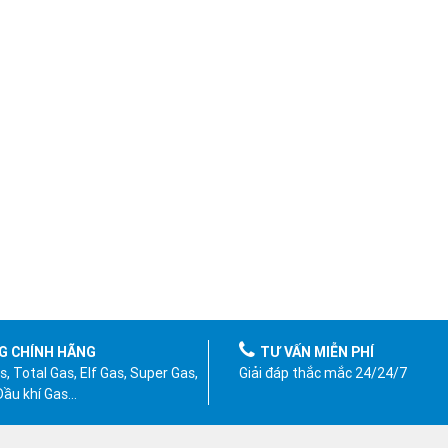
G CHÍNH HÃNG
TƯ VẤN MIỄN PHÍ
, Total Gas, Elf Gas, Super Gas,
Giải đáp thắc mắc 24/24/7
 Dầu khí Gas…