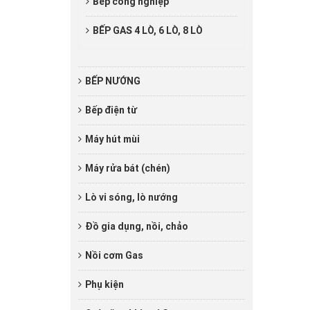
Bếp công nghiệp
BẾP GAS 4 LÒ, 6 LÒ, 8 LÒ
BẾP NƯỚNG
Bếp điện từ
Máy hút mùi
Máy rửa bát (chén)
Lò vi sóng, lò nướng
Đồ gia dụng, nồi, chảo
Nồi cơm Gas
Phụ kiện