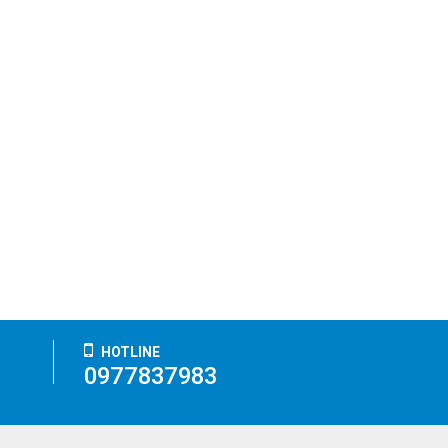
HOTLINE
0977837983